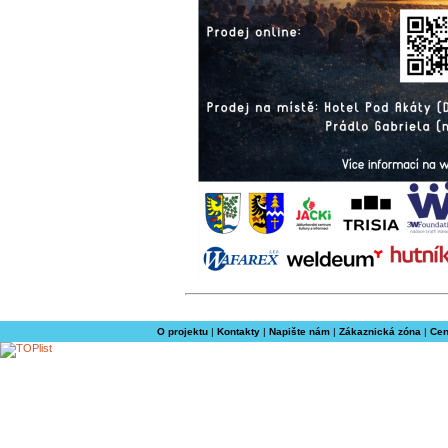
O projektu
|
Kontakty
|
Napište nám
|
Zákaznická zóna
|
Cen