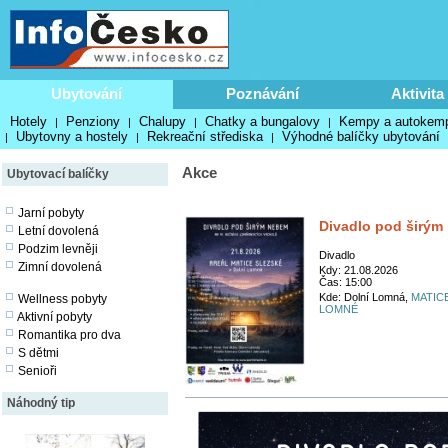
Ubytování
Poznávání
Aktivita
Hotely
Penziony
Chalupy
Chatky a bungalovy
Kempy a autokem
|
|
|
|
Ubytovny a hostely
Rekreační střediska
Výhodné balíčky ubytování
|
|
|
Akce
Ubytovací balíčky
Jarní pobyty
Divadlo pod širým
Letní dovolená
Podzim levněji
Divadlo
Zimní dovolená
Kdy: 21.08.2026
Čas: 15:00
Kde: Dolní Lomná,
MATIC
Wellness pobyty
LOMNÉ
Aktivní pobyty
Romantika pro dva
S dětmi
Senioři
Náhodný tip