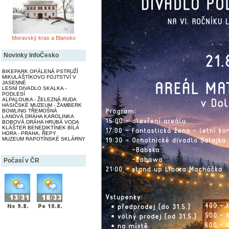
Moravský kras a Blansko
Novinky InfoČesko
BIKEPARK OPÁLENÁ PSTRUŽÍ
MIKULÁŠTÍKOVO FOJTSTVÍ V
JASENNÉ
LESNÍ DIVADLO SKALKA -
PODLESÍ
ALPALOUKA - ŽELEZNÁ RUDA
HASIČSKÉ MUZEUM - ŽAMBERK
BOWLING TŘEMOŠNÁ
LANOVÁ DRÁHA KAROLINKA
BOBOVÁ DRÁHA HRUBÁ VODA
KLÁŠTER BENEDIKTÍNEK BÍLÁ
HORA - PRAHA, ŘEPY
MUZEUM RAPOTÍNSKÉ SKLÁRNY
Počasí v ČR