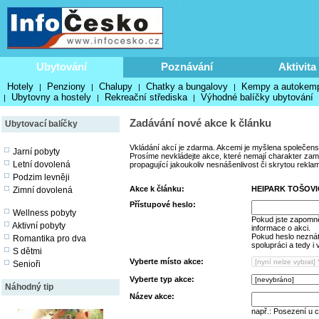
Ubytování
Poznávání
Aktivita
Hotely
Penziony
Chalupy
Chatky a bungalovy
Kempy a autokem
|
|
|
|
Ubytovny a hostely
Rekreační střediska
Výhodné balíčky ubytování
|
|
|
Zadávání nové akce k článku
Ubytovací balíčky
Vkládání akcí je zdarma. Akcemi je myšlena společens
Jarní pobyty
Prosíme nevkládejte akce, které nemají charakter zamě
Letní dovolená
propagující jakoukoliv nesnášenlivost či skrytou rekla
Podzim levněji
Akce k článku:
HEIPARK TOŠOVI
Zimní dovolená
Přístupové heslo:
Wellness pobyty
Pokud jste zapomně
Aktivní pobyty
informace o akci.
Pokud heslo neznáte
Romantika pro dva
spolupráci a tedy i
S dětmi
Vyberte místo akce:
Senioři
Vyberte typ akce:
Náhodný tip
Název akce:
např.: Posezení u 