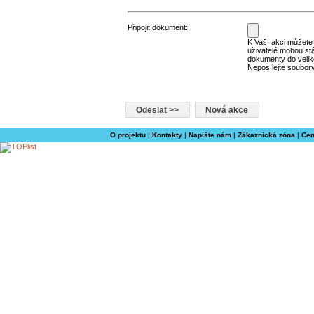
Připojit dokument:
K Vaší akci můžete p
uživatelé mohou st
dokumenty do velik
Neposílejte soubory
O projektu
|
Kontakty
|
Napište nám
|
Zákaznická zóna
|
Cen