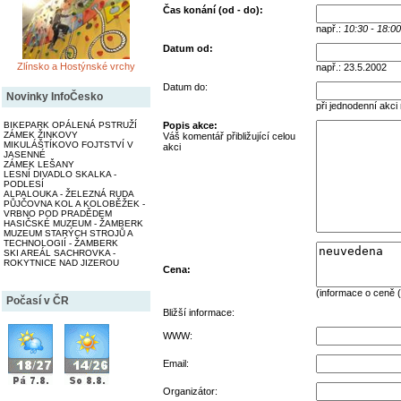
Čas konání (od - do):
např.:
10:30 - 18:00
Datum od:
Zlínsko a Hostýnské vrchy
např.: 23.5.2002
Datum do:
Novinky InfoČesko
při jednodenní akci
BIKEPARK OPÁLENÁ PSTRUŽÍ
Popis akce:
ZÁMEK ŽINKOVY
Váš komentář přibližující celou
MIKULÁŠTÍKOVO FOJTSTVÍ V
akci
JASENNÉ
ZÁMEK LEŠANY
LESNÍ DIVADLO SKALKA -
PODLESÍ
ALPALOUKA - ŽELEZNÁ RUDA
PŮJČOVNA KOL A KOLOBĚŽEK -
VRBNO POD PRADĚDEM
HASIČSKÉ MUZEUM - ŽAMBERK
MUZEUM STARÝCH STROJŮ A
TECHNOLOGIÍ - ŽAMBERK
SKI AREÁL SACHROVKA -
ROKYTNICE NAD JIZEROU
Cena:
(informace o ceně (
Počasí v ČR
Bližší informace:
WWW:
Email:
Organizátor: