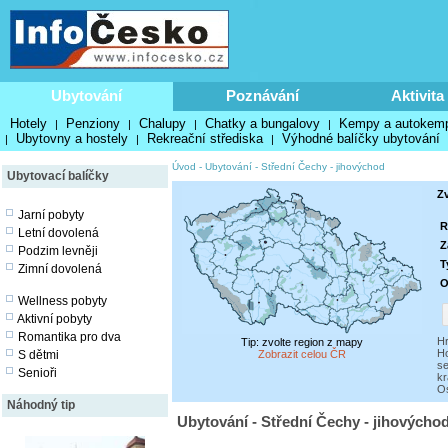
Ubytování
Poznávání
Aktivita
Hotely
Penziony
Chalupy
Chatky a bungalovy
Kempy a autokem
|
|
|
|
Ubytovny a hostely
Rekreační střediska
Výhodné balíčky ubytování
|
|
|
Úvod
-
Ubytování
-
Střední Čechy - jihovýchod
Ubytovací balíčky
Zv
Jarní pobyty
R
Letní dovolená
Z
Podzim levněji
T
Zimní dovolená
O
Wellness pobyty
Aktivní pobyty
Romantika pro dva
Hr
Tip: zvolte region z mapy
H
S dětmi
Zobrazit celou ČR
se
Senioři
kr
Os
Náhodný tip
Ubytování - Střední Čechy - jihovýcho