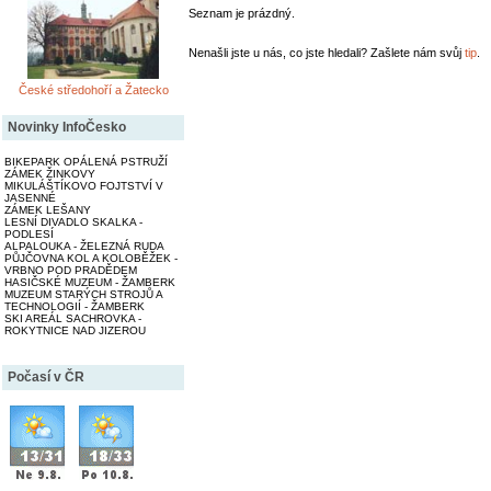
Seznam je prázdný.
Nenašli jste u nás, co jste hledali? Zašlete nám svůj
tip
.
České středohoří a Žatecko
Novinky InfoČesko
BIKEPARK OPÁLENÁ PSTRUŽÍ
ZÁMEK ŽINKOVY
MIKULÁŠTÍKOVO FOJTSTVÍ V
JASENNÉ
ZÁMEK LEŠANY
LESNÍ DIVADLO SKALKA -
PODLESÍ
ALPALOUKA - ŽELEZNÁ RUDA
PŮJČOVNA KOL A KOLOBĚŽEK -
VRBNO POD PRADĚDEM
HASIČSKÉ MUZEUM - ŽAMBERK
MUZEUM STARÝCH STROJŮ A
TECHNOLOGIÍ - ŽAMBERK
SKI AREÁL SACHROVKA -
ROKYTNICE NAD JIZEROU
Počasí v ČR