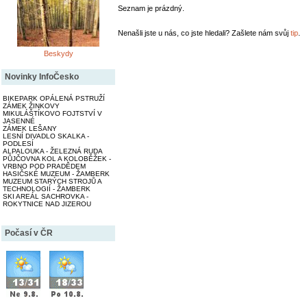
Seznam je prázdný.
Nenašli jste u nás, co jste hledali? Zašlete nám svůj
tip
.
Beskydy
Novinky InfoČesko
BIKEPARK OPÁLENÁ PSTRUŽÍ
ZÁMEK ŽINKOVY
MIKULÁŠTÍKOVO FOJTSTVÍ V
JASENNÉ
ZÁMEK LEŠANY
LESNÍ DIVADLO SKALKA -
PODLESÍ
ALPALOUKA - ŽELEZNÁ RUDA
PŮJČOVNA KOL A KOLOBĚŽEK -
VRBNO POD PRADĚDEM
HASIČSKÉ MUZEUM - ŽAMBERK
MUZEUM STARÝCH STROJŮ A
TECHNOLOGIÍ - ŽAMBERK
SKI AREÁL SACHROVKA -
ROKYTNICE NAD JIZEROU
Počasí v ČR