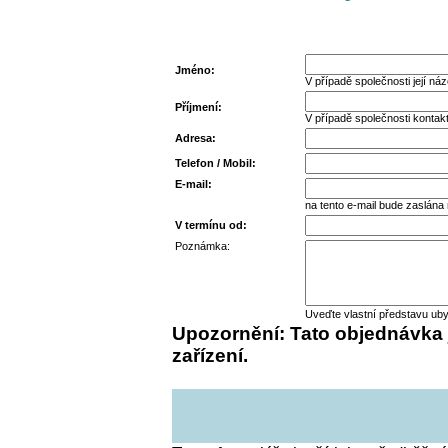
Jméno:
V případě společnosti její ná
Příjmení:
V případě společnosti kontak
Adresa:
Telefon / Mobil:
E-mail:
na tento e-mail bude zaslána
V termínu od:
Poznámka:
Uveďte vlastní představu ub
Upozornění: Tato objednávka 
zařízení.