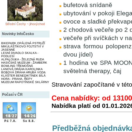
bufetová snídaně
ubytování v pokoji Eleg
ovoce a sladké překvape
Střední Čechy ~ jihovýchod
2 chodová večeře po 2 
Novinky InfoČesko
večeře při svíčkách v na
BIKEPARK OPÁLENÁ PSTRUŽÍ
strava formou polopenz
MIKULÁŠTÍKOVO FOJTSTVÍ V
JASENNÉ
dvou jídel)
LESNÍ DIVADLO SKALKA -
PODLESÍ
ALPALOUKA - ŽELEZNÁ RUDA
1 hodina ve SPA MOONR
HASIČSKÉ MUZEUM - ŽAMBERK
BOWLING TŘEMOŠNÁ
LANOVÁ DRÁHA KAROLINKA
světelná therapy, čaj
BOBOVÁ DRÁHA HRUBÁ VODA
KLÁŠTER BENEDIKTÍNEK BÍLÁ
HORA - PRAHA, ŘEPY
MUZEUM RAPOTÍNSKÉ SKLÁRNY
Stravování započítané v tét
Počasí v ČR
Cena nabídky: od 13100
Nabídka platí od
01.01.202
Předběžná objednávk