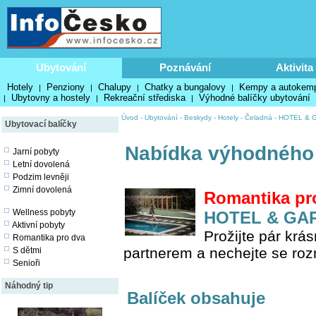
Ubytování
Poznávání
Aktivita
Hotely
Penziony
Chalupy
Chatky a bungalovy
Kempy a autokem
|
|
|
|
Ubytovny a hostely
Rekreační střediska
Výhodné balíčky ubytování
|
|
|
Úvod
-
Ubytování
-
Beskydy
-
Hotely
-
Čeladná
-
HOTEL & G
Ubytovací balíčky
Nabídka výhodného
Jarní pobyty
Letní dovolená
Podzim levněji
Zimní dovolená
Romantika pr
Wellness pobyty
HOTEL & GAR
Aktivní pobyty
Prožijte pár kr
Romantika pro dva
partnerem a nechejte se roz
S dětmi
Senioři
Náhodný tip
Balíček obsahuje