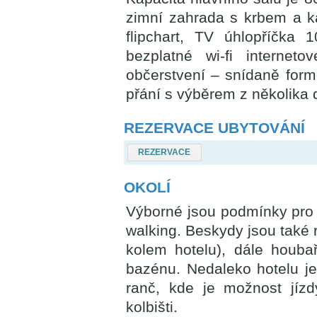
zimní zahrada s krbem a ka
flipchart, TV úhlopříčka
bezplatné wi-fi interneto
občerstvení – snídaně form
přání s výběrem z několika d
REZERVACE UBYTOVÁNÍ
REZERVACE
OKOLÍ
Výborné jsou podmínky pro m
walking. Beskydy jsou také 
kolem hotelu), dále houbař
bazénu. Nedaleko hotelu je
ranč, kde je možnost jíz
kolbišti.