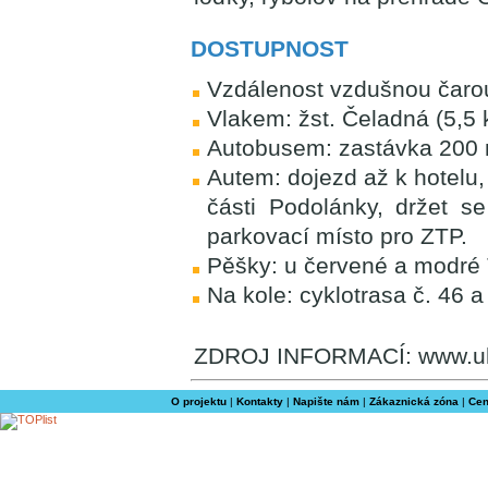
DOSTUPNOST
Vzdálenost vzdušnou čarou
Vlakem: žst. Čeladná (5,5
Autobusem: zastávka 200
Autem: dojezd až k hotelu
části Podolánky, držet s
parkovací místo pro ZTP.
Pěšky: u červené a modré
Na kole: cyklotrasa č. 46 
ZDROJ INFORMACÍ: www.u
O projektu
|
Kontakty
|
Napište nám
|
Zákaznická zóna
|
Cen