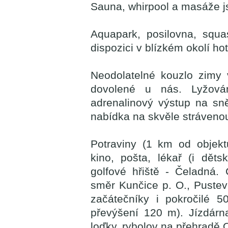
Sauna, whirpool a masáže js
Aquapark, posilovna, squa
dispozici v blízkém okolí hot
Neodolatelné kouzlo zimy
dovolené u nás. Lyžován
adrenalinový výstup na sně
nabídka na skvěle strávenou
Potraviny (1 km od objektu
kino, pošta, lékař (i děts
golfové hřiště - Čeladná. Cy
směr Kunčice p. O., Pustev
začátečníky i pokročilé
převýšení 120 m). Jízdárn
loďky, rybolov na přehradě