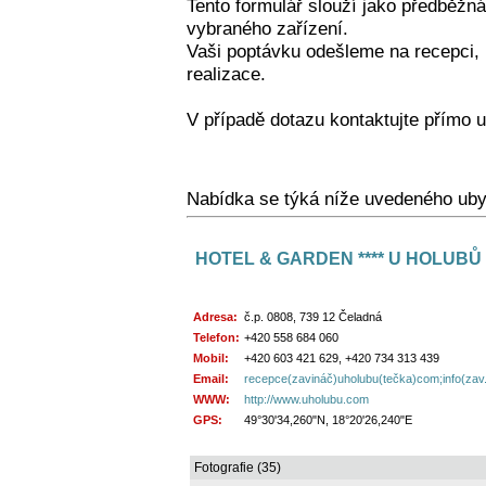
Tento formulář slouží jako předběžná
vybraného zařízení.
Vaši poptávku odešleme na recepci,
realizace.
V případě dotazu kontaktujte přímo u
Nabídka se týká níže uvedeného uby
HOTEL & GARDEN **** U HOLUBŮ
Adresa:
č.p. 0808, 739 12 Čeladná
Telefon:
+420 558 684 060
Mobil:
+420 603 421 629, +420 734 313 439
Email:
recepce(zavináč)uholubu(tečka)com;info(zav.
WWW:
http://www.uholubu.com
GPS:
49°30'34,260"N, 18°20'26,240"E
Fotografie (35)