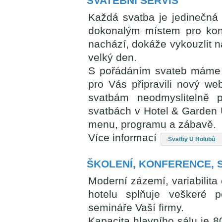
SVATEBNÍ SERVIS
Každá svatba je jedinečná
dokonalým místem pro koná
nachází, dokáže vykouzlit 
velký den.
S pořádáním svateb máme d
pro Vás připravili nový we
svatbám neodmyslitelně p
svatbách v Hotel & Garden 
menu, programu a zábavě.
Více informací
Svatby U Holubů
ŠKOLENÍ, KONFERENCE, 
Moderní zázemí, variabilita 
hotelu splňuje veškeré 
semináře Vaší firmy.
Kapacita hlavního sálu je 