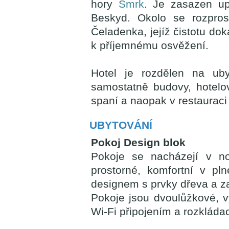
hory
Smrk
. Je zasazen up
Beskyd. Okolo se rozprost
Čeladenka, jejíž čistotu dok
k příjemnému osvěžení.
Hotel je rozdělen na uby
samostatně budovy, hotelo
spaní a naopak v restaurac
UBYTOVÁNÍ
Pokoj Design blok
Pokoje se nacházejí v no
prostorné, komfortní v p
designem s prvky dřeva a za
Pokoje jsou dvoulůžkové, v
Wi-Fi připojením a rozkláda