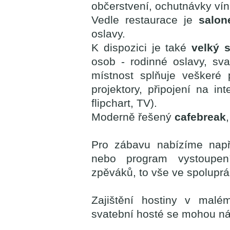
občerstvení, ochutnávky vín
Vedle restaurace je
salon
oslavy.
K dispozici je také
velký 
osob - rodinné oslavy, sva
místnost splňuje veškeré 
projektory, připojení na int
flipchart, TV).
Moderně řešený
cafebreak
Pro zábavu nabízíme napří
nebo program vystoupení
zpěváků, to vše ve spoluprác
Zajištění hostiny v mal
svatební hosté se mohou ná