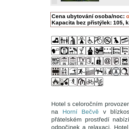
Cena ubytování osoba/noc:
Kapacita bez přistýlek: 105, k
Hotel s celoročním provoze
na
Horní Bečvě
v blízko
přátelském prostředí nabíz
odpočinek a relaxaci. Hote