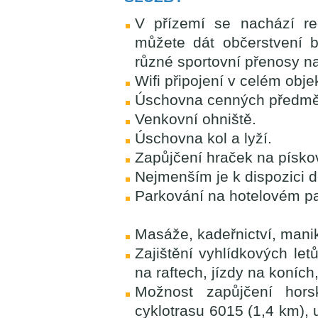
V přízemí se nachází r
můžete dát občerstvení 
různé sportovní přenosy na
Wifi připojení v celém obje
Úschovna cenných předmět
Venkovní ohniště.
Úschovna kol a lyží.
Zapůjčení hraček na pískov
Nejmenším je k dispozici d
Parkování na hotelovém pa
Masáže, kadeřnictví, mani
Zajištění vyhlídkových let
na raftech, jízdy na koníc
Možnost zapůjčení hors
cyklotrasu 6015 (1,4 km), 