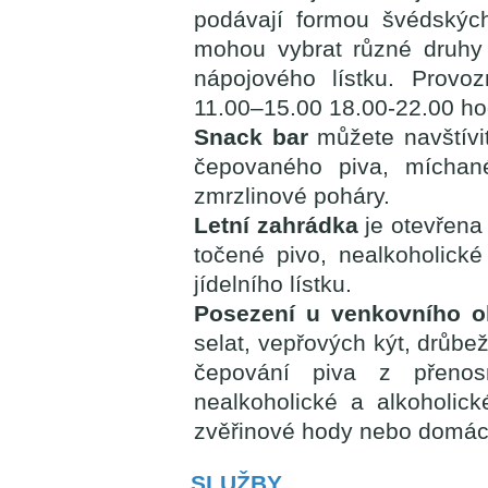
podávají formou švédskýc
mohou vybrat různé druhy
nápojového lístku. Provo
11.00–15.00 18.00-22.00 ho
Snack bar
můžete navštívit
čepovaného piva, míchan
zmrzlinové poháry.
Letní zahrádka
je otevřena
točené pivo, nealkoholické 
jídelního lístku.
Posezení u venkovního o
selat, vepřových kýt, drůbe
čepování piva z přeno
nealkoholické a alkoholic
zvěřinové hody nebo domácí
SLUŽBY