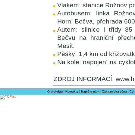
Vlakem: stanice Rožnov p
Autobusem: linka Rožno
Horní Bečva, přehrada 600
Autem: silnice I třídy 3
Bečvu na hraniční přec
Mesit.
Pěšky: 1,4 km od křižovatk
Na kole: napojení na cyklo
ZDROJ INFORMACÍ: www.ho
O projektu
|
Kontakty
|
Napište nám
|
Zákaznická zóna
|
Cen