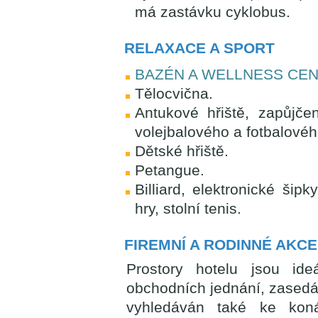
má zastávku cyklobus.
RELAXACE A SPORT
BAZÉN A WELLNESS CE
Tělocvična.
Antukové hřiště, zapůjče
volejbalového a fotbalové
Dětské hřiště.
Petangue.
Billiard, elektronické šipk
hry, stolní tenis.
FIREMNÍ A RODINNÉ AKCE
Prostory hotelu jsou ide
obchodních jednání, zasedání
vyhledáván také ke koná