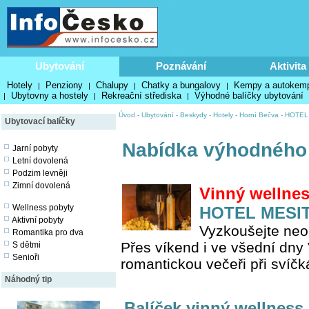
Ubytování
Poznávání
Aktivita
Hotely
Penziony
Chalupy
Chatky a bungalovy
Kempy a autokem
|
|
|
|
Ubytovny a hostely
Rekreační střediska
Výhodné balíčky ubytování
|
|
|
Úvod
-
Ubytování
-
Beskydy
-
Hotely
-
Horní Bečva
-
HOTEL 
Ubytovací balíčky
Nabídka výhodného
Jarní pobyty
Letní dovolená
Podzim levněji
Zimní dovolená
Vinný wellnes
Wellness pobyty
HOTEL MESIT
Aktivní pobyty
Vyzkoušejte neob
Romantika pro dva
Přes víkend i ve všední dny
S dětmi
Senioři
romantickou večeři při svíčk
Náhodný tip
Balíček vinný wellness