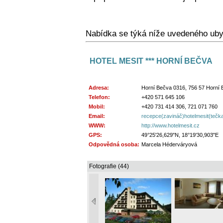
Nabídka se týká níže uvedeného uby
HOTEL MESIT *** HORNÍ BEČVA
Adresa:
Horní Bečva 0316, 756 57 Horní
Telefon:
+420 571 645 106
Mobil:
+420 731 414 306, 721 071 760
Email:
recepce(zavináč)hotelmesit(tečk
WWW:
http://www.hotelmesit.cz
GPS:
49°25'26,629"N, 18°19'30,903"E
Odpovědná osoba:
Marcela Héderváryová
Fotografie (44)