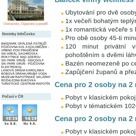
Ubytování pro dvě osob
1x večeři bohatým tepl
Ostravsko, Opavsko a poodří
1x romantická večeře s l
Novinky InfoČesko
Pro obě osoby 45-ti mi
BIKEPARK OPÁLENÁ PSTRUŽÍ
120 minut privátní 
PŮJČOVNA KOL A KOLOBĚŽEK -
VRBNO POD PRADĚDEM
pohoštěním s dvěmi láhv
SKI AREÁL SACHROVKA -
ROKYTNICE NAD JIZEROU
SKI PARK GRUŇ - DISCGOLF
Bazén neomezeně po ce
SKI PARK GRUŇ - PŮJČOVNA
ELEKTROKOL
Zapůjčení županů a pře
LANOVÁ DRÁHA KAROLINKA
BOBOVÁ DRÁHA HRUBÁ VODA
MUZEUM RAPOTÍNSKÉ SKLÁRNY
ROZHLEDNA BUKOVKA
Cena pro 2 osoby na 2 
TURISTICKÉ CENTRUM RAPOTÍN
Pobyt v klasickém pokoj
Počasí v ČR
Pobyt v tématickém 10
Cena pro 2 osoby na 2 
Pobyt v klasickém pokoj