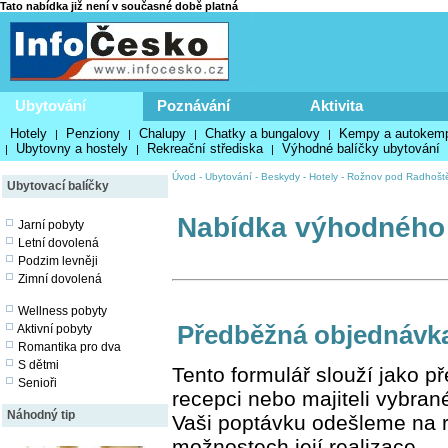
Tato nabídka již není v současné době platná
Ubytování
Poznávání
Aktivita
Hotely
Penziony
Chalupy
Chatky a bungalovy
Kempy a autokem
|
|
|
|
Ubytovny a hostely
Rekreační střediska
Výhodné balíčky ubytování
|
|
|
Úvod
-
Ubytování
-
Beskydy
-
Hotely
-
Rožnov pod Radhošt
Ubytovací balíčky
Nabídka výhodného
Jarní pobyty
Letní dovolená
Podzim levněji
Zimní dovolená
Wellness pobyty
Předběžná objednávk
Aktivní pobyty
Romantika pro dva
S dětmi
Tento formulář slouží jako 
Senioři
recepci nebo majiteli vybran
Náhodný tip
Vaši poptávku odešleme na r
možnostech její realizace.