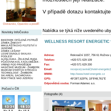
V případě dotazu kontaktujte
Ostravsko, Opavsko a poodří
Nabídka se týká níže uvedeného uby
Novinky InfoČesko
BIKEPARK OPÁLENÁ PSTRUŽÍ
WELLNESS RESORT ENERGETIC *
ZÁMEK ŽINKOVY
MIKULÁŠTÍKOVO FOJTSTVÍ V
JASENNÉ
ZÁMEK LEŠANY
LESNÍ DIVADLO SKALKA -
Adresa:
Rekreační 1037, 756 61 Rožnov
PODLESÍ
ALPALOUKA - ŽELEZNÁ RUDA
Telefon:
+420 571 629 109
PŮJČOVNA KOL A KOLOBĚŽEK -
Fax:
+420 571 629 200
VRBNO POD PRADĚDEM
HASIČSKÉ MUZEUM - ŽAMBERK
Email:
recepce(zavináč)hotel-energetic(
MUZEUM STARÝCH STROJŮ A
TECHNOLOGIÍ - ŽAMBERK
WWW:
http://www.hotel-energetic.cz
SKI AREÁL SACHROVKA -
ROKYTNICE NAD JIZEROU
GPS:
49°28'7,629"N, 18°8'48,761"E
Odpovědná osoba:
Forman Adamec a.s.
Počasí v ČR
Fotografie (4)