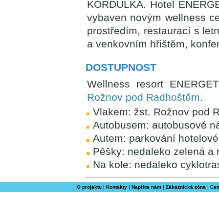
KORDULKA. Hotel ENERGETI
vybaven novým wellness c
prostředím, restaurací s le
a venkovním hřištěm, konfer
DOSTUPNOST
Wellness resort ENERGET
Rožnov pod Radhoštěm
.
Vlakem: žst. Rožnov pod 
Autobusem: autobusové ná
Autem: parkování hotelové
Pěšky: nedaleko zelená a 
Na kole: nedaleko cyklotra
O projektu
|
Kontakty
|
Napište nám
|
Zákaznická zóna
|
Cen