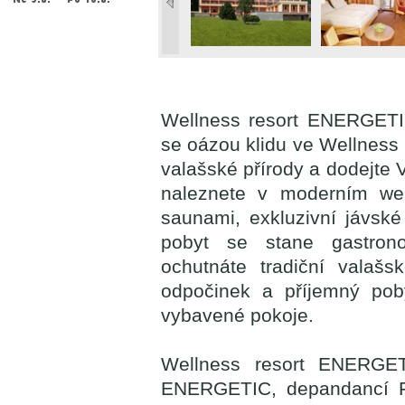
Wellness resort ENERGETI
se oázou klidu ve Wellness r
valašské přírody a dodejte 
naleznete v moderním wel
saunami, exkluzivní jávsk
pobyt se stane gastron
ochutnáte tradiční valaš
odpočinek a příjemný pob
vybavené pokoje.
Wellness resort ENERGET
ENERGETIC, depandancí F