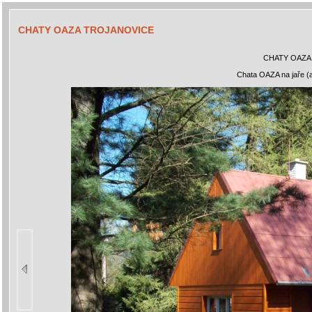
CHATY OAZA TROJANOVICE
CHATY OAZA
Chata OAZA na jaře (a