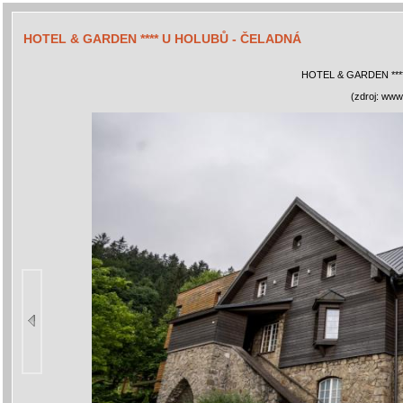
HOTEL & GARDEN **** U HOLUBŮ - ČELADNÁ
HOTEL & GARDEN ***
(zdroj: www