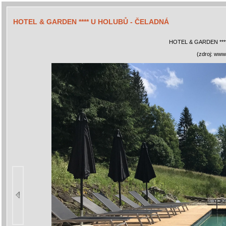
HOTEL & GARDEN **** U HOLUBŮ - ČELADNÁ
HOTEL & GARDEN ***
(zdroj: www