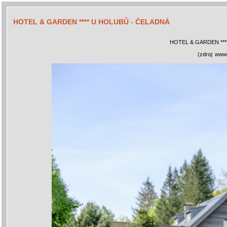
HOTEL & GARDEN **** U HOLUBŮ - ČELADNÁ
HOTEL & GARDEN ***
(zdroj: www