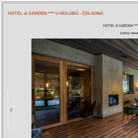
HOTEL & GARDEN **** U HOLUBŮ - ČELADNÁ
HOTEL & GARDEN ***
(zdroj: www