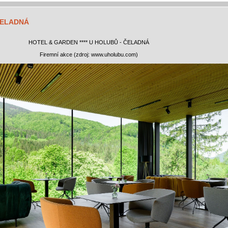
ČELADNÁ
HOTEL & GARDEN **** U HOLUBŮ - ČELADNÁ
Firemní akce (zdroj: www.uholubu.com)