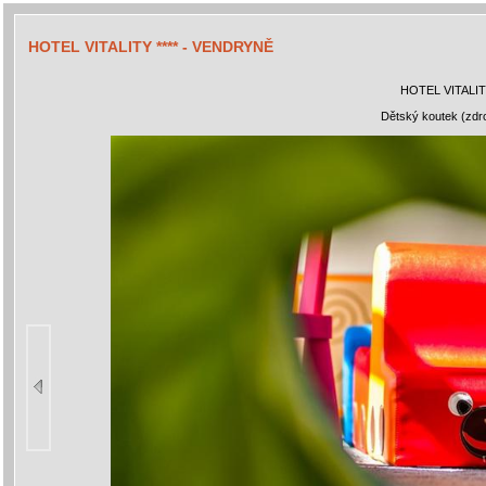
HOTEL VITALITY **** - VENDRYNĚ
HOTEL VITALIT
Dětský koutek (zdroj