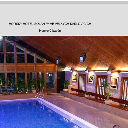
HORSKÝ HOTEL SOLÁŇ *** VE VELKÝCH KARLOVICÍCH
Hotelový bazén