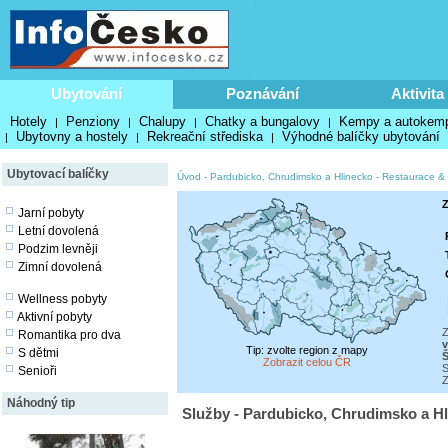
Ubytování
Poznávání
Aktivita
Hotely
Penziony
Chalupy
Chatky a bungalovy
Kempy a autokem
|
|
|
|
Ubytovny a hostely
Rekreační střediska
Výhodné balíčky ubytování
|
|
|
Ubytovací balíčky
Úvod
-
Pardubicko, Chrudimsko a Hlinecko
-
Restaurace & 
Z
Jarní pobyty
Letní dovolená
Podzim levněji
Zimní dovolená
Wellness pobyty
Aktivní pobyty
Z
Romantika pro dva
v
Tip: zvolte region z mapy
S dětmi
Zobrazit celou ČR
S
Senioři
Z
Náhodný tip
Služby - Pardubicko, Chrudimsko a Hl