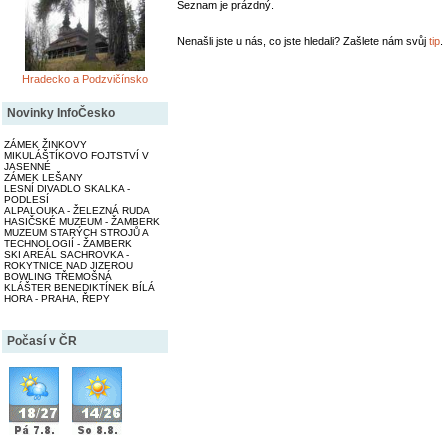
Seznam je prázdný.
Nenašli jste u nás, co jste hledali? Zašlete nám svůj
tip
.
Hradecko a Podzvičínsko
Novinky InfoČesko
ZÁMEK ŽINKOVY
MIKULÁŠTÍKOVO FOJTSTVÍ V
JASENNÉ
ZÁMEK LEŠANY
LESNÍ DIVADLO SKALKA -
PODLESÍ
ALPALOUKA - ŽELEZNÁ RUDA
HASIČSKÉ MUZEUM - ŽAMBERK
MUZEUM STARÝCH STROJŮ A
TECHNOLOGIÍ - ŽAMBERK
SKI AREÁL SACHROVKA -
ROKYTNICE NAD JIZEROU
BOWLING TŘEMOŠNÁ
KLÁŠTER BENEDIKTÍNEK BÍLÁ
HORA - PRAHA, ŘEPY
Počasí v ČR