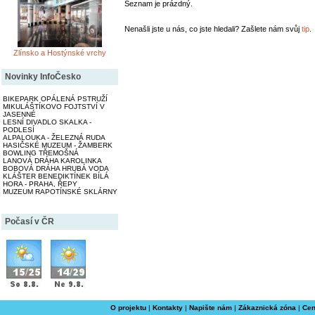
Seznam je prázdný.
Nenašli jste u nás, co jste hledali? Zašlete nám svůj
tip
.
Zlínsko a Hostýnské vrchy
Novinky InfoČesko
BIKEPARK OPÁLENÁ PSTRUŽÍ
MIKULÁŠTÍKOVO FOJTSTVÍ V
JASENNÉ
LESNÍ DIVADLO SKALKA -
PODLESÍ
ALPALOUKA - ŽELEZNÁ RUDA
HASIČSKÉ MUZEUM - ŽAMBERK
BOWLING TŘEMOŠNÁ
LANOVÁ DRÁHA KAROLINKA
BOBOVÁ DRÁHA HRUBÁ VODA
KLÁŠTER BENEDIKTÍNEK BÍLÁ
HORA - PRAHA, ŘEPY
MUZEUM RAPOTÍNSKÉ SKLÁRNY
Počasí v ČR
O projektu
|
Kontakty
|
Napište nám
|
Zákaznická zóna
|
Cen