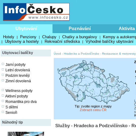
Ubytování
Poznávání
Aktivita
Hotely
Penziony
Chalupy
Chatky a bungalovy
Kempy a autokem
|
|
|
|
Ubytovny a hostely
Rekreační střediska
Výhodné balíčky ubytování
|
|
|
Ubytovací balíčky
Úvod
-
Hradecko a Podzvičínsko
-
Restaurace & motoresty
Z
Jarní pobyty
Letní dovolená
Podzim levněji
Zimní dovolená
Wellness pobyty
Aktivní pobyty
L
Romantika pro dva
Č
Tip: zvolte region z mapy
S dětmi
Z
Zobrazit celou ČR
s
Senioři
Náhodný tip
Služby - Hradecko a Podzvičínsko - R