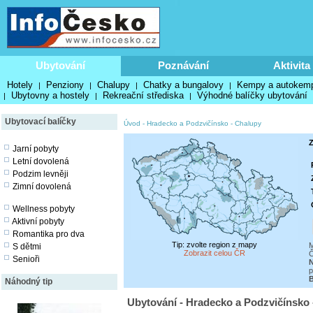
Ubytování
Poznávání
Aktivita
Hotely
Penziony
Chalupy
Chatky a bungalovy
Kempy a autokem
|
|
|
|
Ubytovny a hostely
Rekreační střediska
Výhodné balíčky ubytování
|
|
|
Ubytovací balíčky
Úvod
-
Hradecko a Podzvičínsko
-
Chalupy
Z
Jarní pobyty
Letní dovolená
Podzim levněji
Zimní dovolená
Wellness pobyty
Aktivní pobyty
Romantika pro dva
Tip: zvolte region z mapy
M
S dětmi
Zobrazit celou ČR
Č
Senioři
N
p
B
Náhodný tip
Ubytování - Hradecko a Podzvičínsko 