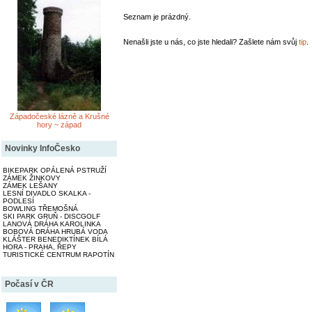
Seznam je prázdný.
Nenašli jste u nás, co jste hledali? Zašlete nám svůj
tip
.
Západočeské lázně a Krušné
hory ~ západ
Novinky InfoČesko
BIKEPARK OPÁLENÁ PSTRUŽÍ
ZÁMEK ŽINKOVY
ZÁMEK LEŠANY
LESNÍ DIVADLO SKALKA -
PODLESÍ
BOWLING TŘEMOŠNÁ
SKI PARK GRUŇ - DISCGOLF
LANOVÁ DRÁHA KAROLINKA
BOBOVÁ DRÁHA HRUBÁ VODA
KLÁŠTER BENEDIKTÍNEK BÍLÁ
HORA - PRAHA, ŘEPY
TURISTICKÉ CENTRUM RAPOTÍN
Počasí v ČR