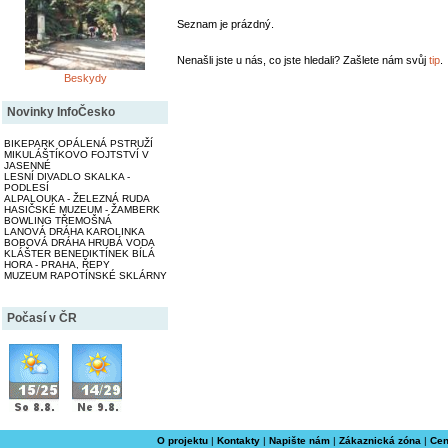
Seznam je prázdný.
Nenašli jste u nás, co jste hledali? Zašlete nám svůj
tip
.
Beskydy
Novinky InfoČesko
BIKEPARK OPÁLENÁ PSTRUŽÍ
MIKULÁŠTÍKOVO FOJTSTVÍ V
JASENNÉ
LESNÍ DIVADLO SKALKA -
PODLESÍ
ALPALOUKA - ŽELEZNÁ RUDA
HASIČSKÉ MUZEUM - ŽAMBERK
BOWLING TŘEMOŠNÁ
LANOVÁ DRÁHA KAROLINKA
BOBOVÁ DRÁHA HRUBÁ VODA
KLÁŠTER BENEDIKTÍNEK BÍLÁ
HORA - PRAHA, ŘEPY
MUZEUM RAPOTÍNSKÉ SKLÁRNY
Počasí v ČR
O projektu
|
Kontakty
|
Napište nám
|
Zákaznická zóna
|
Cen