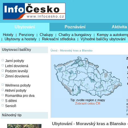
Ubytování
Poznávání
Aktivita
Hotely
Penziony
Chalupy
Chatky a bungalovy
Kempy a autokem
|
|
|
|
Ubytovny a hostely
Rekreační střediska
Výhodné balíčky ubytování
|
|
|
Ubytovací balíčky
Úvod
-
Moravský kras a Blansko
Z
Jarní pobyty
Letní dovolená
Podzim levněji
Zimní dovolená
Wellness pobyty
Aktivní pobyty
Romantika pro dva
Tip: zvolte region z mapy
S
S dětmi
Zobrazit celou ČR
a
Senioři
S
P
a
Náhodný tip
Ubytování - Moravský kras a Blansko 