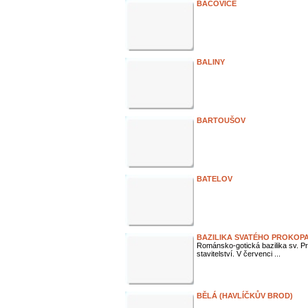
BÁCOVICE
BALINY
BARTOUŠOV
BATELOV
BAZILIKA SVATÉHO PROKOPA
Románsko-gotická bazilika sv. P
stavitelství. V červenci ...
BĚLÁ (HAVLÍČKŮV BROD)