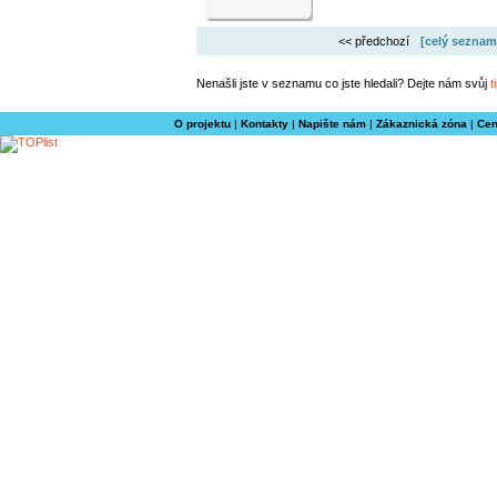
<< předchozí
[celý seznam
Nenašli jste v seznamu co jste hledali? Dejte nám svůj
t
O projektu
|
Kontakty
|
Napište nám
|
Zákaznická zóna
|
Cen