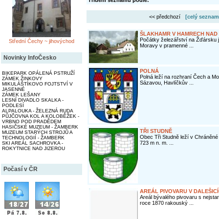
Třídění seznamu podle:
<< předchozí
[celý seznam
ŠLAKHAMR V HAMRECH NAD
Počátky železářství na Žďársku 
Střední Čechy ~ jihovýchod
Moravy v pramenné ...
Novinky InfoČesko
POLNÁ
BIKEPARK OPÁLENÁ PSTRUŽÍ
Polná leží na rozhraní Čech a M
ZÁMEK ŽINKOVY
Sázavou, Havlíčkův ...
MIKULÁŠTÍKOVO FOJTSTVÍ V
JASENNÉ
ZÁMEK LEŠANY
LESNÍ DIVADLO SKALKA -
PODLESÍ
ALPALOUKA - ŽELEZNÁ RUDA
PŮJČOVNA KOL A KOLOBĚŽEK -
VRBNO POD PRADĚDEM
HASIČSKÉ MUZEUM - ŽAMBERK
TŘI STUDNĚ
MUZEUM STARÝCH STROJŮ A
Obec Tři Studně leží v Chráněné
TECHNOLOGIÍ - ŽAMBERK
723 m n. m. ...
SKI AREÁL SACHROVKA -
ROKYTNICE NAD JIZEROU
Počasí v ČR
AREÁL PIVOVARU V DALEŠIC
Areál bývalého pivovaru s nejsta
roce 1870 rakouský ...