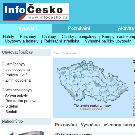
Ubytování
Poznávání
Aktivita
Hotely
Penziony
Chalupy
Chatky a bungalovy
Kempy a autokem
|
|
|
|
Ubytovny a hostely
Rekreační střediska
Výhodné balíčky ubytování
|
|
|
Ubytovací balíčky
Úvod
-
Vysočina
Z
Jarní pobyty
Letní dovolená
Podzim levněji
Zimní dovolená
Wellness pobyty
Aktivní pobyty
Z
Romantika pro dva
C
Tip: zvolte region z mapy
S dětmi
B
Zobrazit celou ČR
Senioři
l
Náhodný tip
Poznávání - Vysočina - všechny kateg