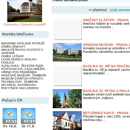
Třídění seznamu podle:
<< předchozí
[celý seznam
ANEŽSKÝ KLÁŠTER – PRAHA
Anežský klášter je rozsáhlý raně
Ostravsko, Opavsko a poodří
stavbou na českém ...
Novinky InfoČesko
BIKEPARK OPÁLENÁ PSTRUŽÍ
ARMÁDNÍ MUZEUM – PRAHA 3,
ZÁMEK ŽINKOVY
Armádní muzeum je umístěno v P
MIKULÁŠTÍKOVO FOJTSTVÍ V
Památníku národního osvobození.
JASENNÉ
ZÁMEK LEŠANY
LESNÍ DIVADLO SKALKA -
PODLESÍ
ALPALOUKA - ŽELEZNÁ RUDA
BAZILIKA SV. JIŘÍ NA PRAŽ
PŮJČOVNA KOL A KOLOBĚŽEK -
Bazilika sv. Jiří je nejstarší za
VRBNO POD PRADĚDEM
nejzachovalejší ...
HASIČSKÉ MUZEUM - ŽAMBERK
MUZEUM STARÝCH STROJŮ A
TECHNOLOGIÍ - ŽAMBERK
SKI AREÁL SACHROVKA -
ROKYTNICE NAD JIZEROU
BAZILIKA SV. PETRA A PAVL
Kapitulní chrám tvoří petilodní p
hloubkovým, trojboce ...
Počasí v ČR
BETLÉMSKÁ KAPLE - PRAHA
Původní kaple z roku 1391, ve kt
zbořena roku ...