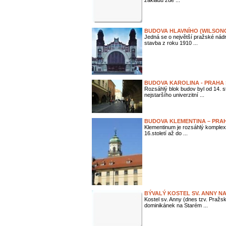
základu zde ...
BUDOVA HLAVNÍHO (WILSONO
Jedná se o největší pražské nádr
stavba z roku 1910 ...
BUDOVA KAROLINA - PRAHA
Rozsáhlý blok budov byl od 14. sto
nejstaršího univerzitní ...
BUDOVA KLEMENTINA – PRA
Klementinum je rozsáhlý komplex
16.století až do ...
BÝVALÝ KOSTEL SV. ANNY N
Kostel sv. Anny (dnes tzv. Pražs
dominikánek na Starém ...