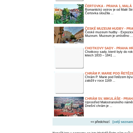
ČERTOVKA - PRAHA 1, MALÁ
Romantický ostrov je od Malé St
Čertovka sloužila ...
ČESKÉ MUZEUM HUDBY - PR
České muzeum hudby - Expozice h
Muzeum. Muzeum je umístěno ...
CHOTKOVY SADY - PRAHA H
Chotkovy sady, které byly do ro
letech 1833 – 1841 ...
CHRÁM P. MARIE POD ŘETĚZEM
Chrám P. Marie pod řetězem býva
založil v roce 1169 ...
CHRÁM SV. MIKULÁŠE - PRA
Uprostřed Malostranského náměstí 
Dnešní chrám je ...
<< předchozí
[celý seznam