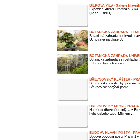
BÍLKOVA VILA (Galerie hlavn
Expozice: Ateliér Františka Bílk
(1872 - 1941), ...
BOTANICKÁ ZAHRADA - PRA
Botanická zahrada poskytuje náv
Uchovává na ploše 30 ...
BOTANICKÁ ZAHRADA UNIVE
Botanická zahrada se rozkládá na
Zahrada byla otevřena ...
BŘEVNOVSKÝ KLÁŠTER - PRAH
Břevnovský klášter byl prvním 
Břevnov se nazývá podle ...
BŘEVNOVSKÝ MLÝN - PRAHA 
Na místě dřevěného mlýna v Břev
holandského typu. Mlýnem ...
BUDOVA HLAVNÍ POŠTY - PR
Budova obvodní pošty Prahy 1 v J