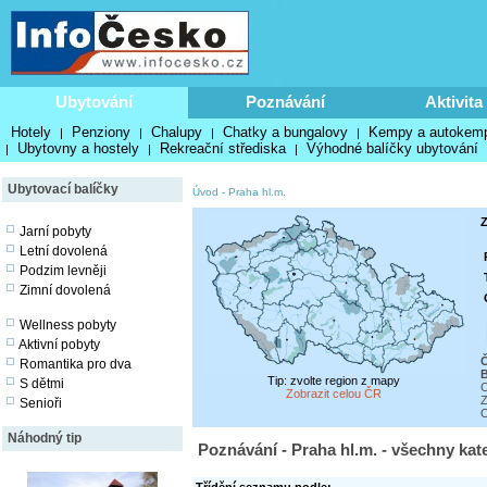
Ubytování
Poznávání
Aktivita
Hotely
Penziony
Chalupy
Chatky a bungalovy
Kempy a autokem
|
|
|
|
Ubytovny a hostely
Rekreační střediska
Výhodné balíčky ubytování
|
|
|
Ubytovací balíčky
Úvod
-
Praha hl.m.
Z
Jarní pobyty
Letní dovolená
Podzim levněji
Zimní dovolená
Wellness pobyty
Aktivní pobyty
Č
Romantika pro dva
Tip: zvolte region z mapy
S dětmi
C
Zobrazit celou ČR
Z
Senioři
O
Náhodný tip
Poznávání - Praha hl.m. - všechny kat