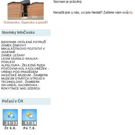
Seznam je prázdný.
Nenašli jste u nás, co jste hledali? Zašlete nám svůj
tip
.
Ostravsko, Opavsko a poodří
Novinky InfoČesko
BIKEPARK OPÁLENÁ PSTRUŽÍ
ZÁMEK ŽINKOVY
MIKULÁŠTÍKOVO FOJTSTVÍ V
JASENNÉ
ZÁMEK LEŠANY
LESNÍ DIVADLO SKALKA -
PODLESÍ
ALPALOUKA - ŽELEZNÁ RUDA
PŮJČOVNA KOL A KOLOBĚŽEK -
VRBNO POD PRADĚDEM
HASIČSKÉ MUZEUM - ŽAMBERK
MUZEUM STARÝCH STROJŮ A
TECHNOLOGIÍ - ŽAMBERK
SKI AREÁL SACHROVKA -
ROKYTNICE NAD JIZEROU
Počasí v ČR