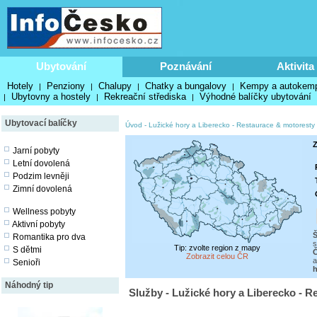
Ubytování
Poznávání
Aktivita
Hotely
Penziony
Chalupy
Chatky a bungalovy
Kempy a autokem
|
|
|
|
Ubytovny a hostely
Rekreační střediska
Výhodné balíčky ubytování
|
|
|
Ubytovací balíčky
Úvod
-
Lužické hory a Liberecko
-
Restaurace & motoresty
Z
Jarní pobyty
Letní dovolená
Podzim levněji
Zimní dovolená
Wellness pobyty
Aktivní pobyty
Romantika pro dva
s
Tip: zvolte region z mapy
S dětmi
Č
Zobrazit celou ČR
a
Senioři
h
Náhodný tip
Služby - Lužické hory a Liberecko - 