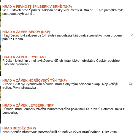
HRAD A PEVNOST ŠPILBERK V BRNĚ (NKP)
Ve 13. století hrad Špilberk zakládá český král Přemysl Otakar II. Tato památka byla
postavena výhradně ...
HRAD A ZÁMEK BEČOV (NKP)
Z
Hrad Bečov byl založen ve 14. století na důležité křižovatce zemských cest rodem
pánů z Oseka. ...
HRAD A ZÁMEK FRÝDLANT
Frýdlant je jedním z nejnavštěvovanějších historických objektů v České republice.
Bylo zde otevřeno ...
HRAD A ZÁMEK HORŠOVSKÝ TÝN (NKP)
Čes
V roce 1258 byl vybudován původní hrad s obytným palácem a kaplí Nejsvětější
trojice. První přestavba ...
HRAD A ZÁMEK LEMBERK (NKP)
Původní hrad Lemberk založili Markvartici před polovinou 13. století. Potomci Havla z
Lemberka, ...
HRAD BEZDĚZ (NKP)
Hrad Bezděz přestavuje nejvyspělejší stupeň ve vývoji hradů vůbec. Díky velmi