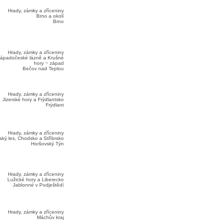
Hrady, zámky a zříceniny
Brno a okolí
Brno
Hrady, zámky a zříceniny
ápadočeské lázně a Krušné
hory ~ západ
Bečov nad Teplou
Hrady, zámky a zříceniny
Jizerské hory a Frýdlantsko
Frýdlant
Hrady, zámky a zříceniny
ký les, Chodsko a Stříbrsko
Horšovský Týn
Hrady, zámky a zříceniny
Lužické hory a Liberecko
Jablonné v Podještědí
Hrady, zámky a zříceniny
Máchův kraj