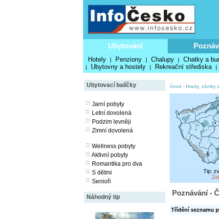
Ubytování
Poznáv
Hotely
Penziony
Chalupy
Chatky a bu
|
|
|
Ubytovny a hostely
Rekreační střediska
|
|
|
Ubytovací balíčky
Úvod
-
Hrady, zámky a
Jarní pobyty
Letní dovolená
Podzim levněji
Zimní dovolená
Wellness pobyty
Aktivní pobyty
Romantika pro dva
Tip: z
S dětmi
Zo
Senioři
Poznávání - Č
Náhodný tip
Třídění seznamu p