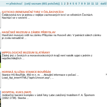
<< předchozí
[celý seznam (
601 položek
)]
1
2
3
4
5
6
7
8
9
10
11
12
další
GOTICKO-RENESANČNÍ TVRZ V ČELÁKOVICÍCH
Čelákovická tvrz je jednou z nejlépe zachovaných tvrzí ve středních Čechách.
Nachází se v severní ...
HASIČSKÉ MUZEUM A ZÁMEK PŘIBYSLAV
Hasičské museum sídlí na zámku Přibyslav na Husově ulici. V patnácti sálech zámku
je zcela netradičně ...
HIPPOLOGICKÉ MUZEUM SLATIŇANY
Žádný jiný z českých a moravskoslezských krajů není natolik spjat s jedním z
nejušlechtilejších ...
HORSKÁ SLUŽBA STANICE BOUŘŇÁK
K
Stanice HS Bouřňák, 850 m n. m. ... Aktuální informace o počasí ...
Load_Api_innerHTML("/api/v1/resort.asp", ...
HOSPITAL KUKS (NKP)
Jedinečný barokní komplex v údolí řeky Labe založený hrabětem F. A. Šporkem
(1662-1738). Stavba ...