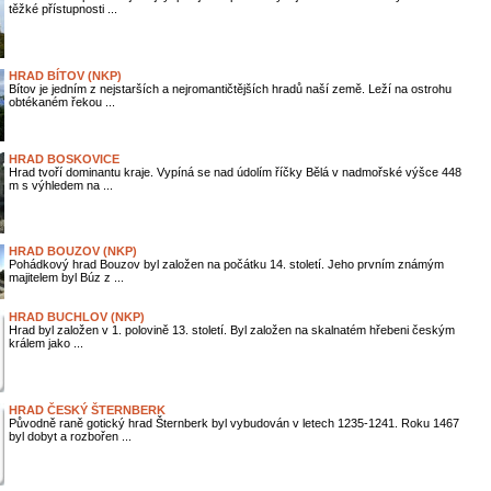
těžké přístupnosti ...
HRAD BÍTOV (NKP)
Bítov je jedním z nejstarších a nejromantičtějších hradů naší země. Leží na ostrohu
obtékaném řekou ...
HRAD BOSKOVICE
Hrad tvoří dominantu kraje. Vypíná se nad údolím říčky Bělá v nadmořské výšce 448
m s výhledem na ...
HRAD BOUZOV (NKP)
Pohádkový hrad Bouzov byl založen na počátku 14. století. Jeho prvním známým
majitelem byl Búz z ...
HRAD BUCHLOV (NKP)
Hrad byl založen v 1. polovině 13. století. Byl založen na skalnatém hřebeni českým
králem jako ...
HRAD ČESKÝ ŠTERNBERK
Původně raně gotický hrad Šternberk byl vybudován v letech 1235-1241. Roku 1467
byl dobyt a rozbořen ...