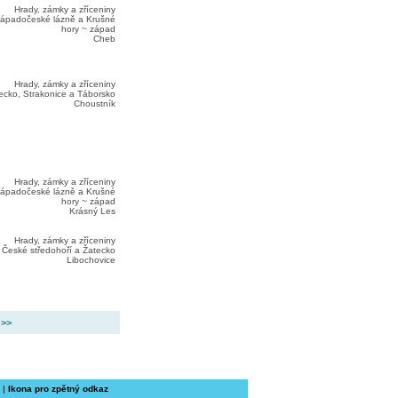
Hrady, zámky a zříceniny
ápadočeské lázně a Krušné
hory ~ západ
Cheb
Hrady, zámky a zříceniny
ecko, Strakonice a Táborsko
Choustník
Hrady, zámky a zříceniny
ápadočeské lázně a Krušné
hory ~ západ
Krásný Les
Hrady, zámky a zříceniny
České středohoří a Žatecko
Libochovice
 >>
|
Ikona pro zpětný odkaz