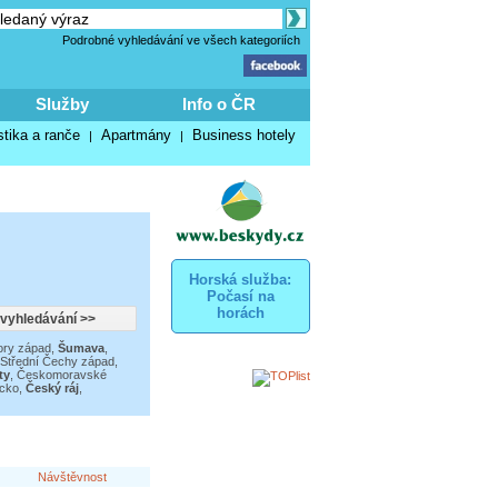
Podrobné vyhledávání ve všech kategoriích
Služby
Info o ČR
stika a ranče
Apartmány
Business hotely
|
|
Horská služba:
Počasí na
horách
ory západ
,
Šumava
,
Střední Čechy západ
,
ty
,
Českomoravské
ecko
,
Český ráj
,
Návštěvnost