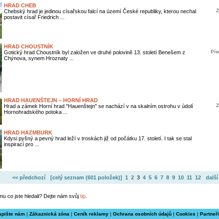
HRAD CHEB
Z
Chebský hrad je jedinou císařskou falcí na území České republiky, kterou nechal
postavit císař Friedrich ...
HRAD CHOUSTNÍK
Pís
Gotický hrad Choustník byl založen ve druhé polovině 13. století Benešem z
Chýnova, synem Hroznaty ...
HRAD HAUENŠTEJN – HORNÍ HRAD
Z
Hrad a zámek Horní hrad "Hauenštejn" se nachází v na skalním ostrohu v údolí
Hornohradského potoka ...
HRAD HAZMBURK
Kdysi pyšný a pevný hrad leží v troskách již od počátku 17. století. I tak se stal
inspirací pro ...
<< předchozí
[celý seznam (
601 položek
)]
1
2
3
4
5
6
7
8
9
10
11
12
další
mu co jste hledali? Dejte nám svůj
tip
.
apište nám
|
Zákaznická zóna
|
Ceník reklamy
|
Ochrana osobních údajů
|
Cookies
|
Partneři