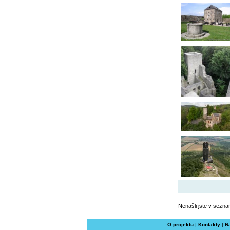
Nenašli jste v sezna
O projektu
|
Kontakty
|
N