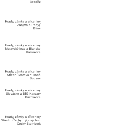
Bezděz
Hrady, zámky a zříceniny
Znojmo a Podyjí
Bítov
Hrady, zámky a zříceniny
Moravský kras a Blansko
Boskovice
Hrady, zámky a zříceniny
Střední Morava ~ Haná
Bouzov
Hrady, zámky a zříceniny
Slovácko a Bílé Karpaty
Buchlovice
Hrady, zámky a zříceniny
Střední Čechy ~ jihovýchod
Český Šternberk