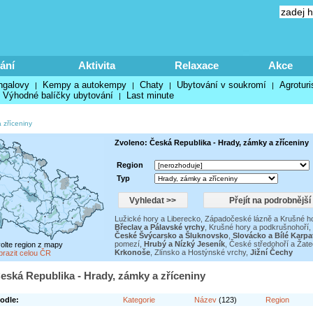
ání
Aktivita
Relaxace
Akce
ngalovy
Kempy a autokempy
Chaty
Ubytování v soukromí
Agroturi
|
|
|
|
Výhodné balíčky ubytování
Last minute
|
 zříceniny
Zvoleno: Česká Republika - Hrady, zámky a zříceniny
Region
Typ
Lužické hory a Liberecko
,
Západočeské lázně a Krušné h
Břeclav a Pálavské vrchy
,
Krušné hory a podkrušnohoří
,
České Švýcarsko a Šluknovsko
,
Slovácko a Bílé Karpa
pomezí
,
Hrubý a Nízký Jeseník
,
České středohoří a Žat
volte region z mapy
Krkonoše
,
Zlínsko a Hostýnské vrchy
,
Jižní Čechy
brazit celou ČR
eská Republika - Hrady, zámky a zříceniny
odle:
Kategorie
Název
(123)
Region