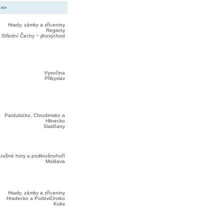
 >>
Hrady, zámky a zříceniny
Regiony
Střední Čechy ~ jihovýchod
Vysočina
Přibyslav
Pardubicko, Chrudimsko a
Hlinecko
Slatiňany
rušné hory a podkrušnohoří
Moldava
Hrady, zámky a zříceniny
Hradecko a Podzvičínsko
Kuks