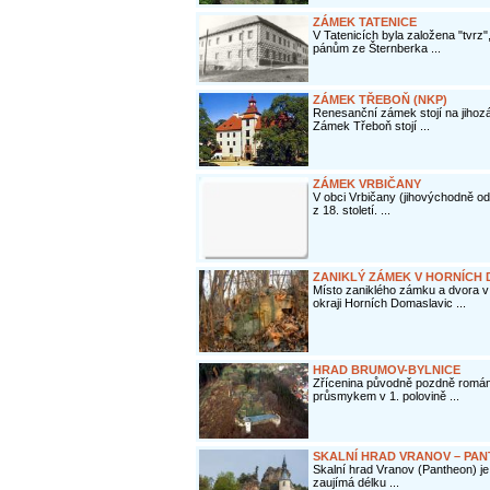
ZÁMEK TATENICE
V Tatenicích byla založena "tvrz"
pánům ze Šternberka ...
ZÁMEK TŘEBOŇ (NKP)
Renesanční zámek stojí na jihoz
Zámek Třeboň stojí ...
ZÁMEK VRBIČANY
V obci Vrbičany (jihovýchodně o
z 18. století. ...
ZANIKLÝ ZÁMEK V HORNÍCH
Místo zaniklého zámku a dvora 
okraji Horních Domaslavic ...
HRAD BRUMOV-BYLNICE
Zřícenina původně pozdně román
průsmykem v 1. polovině ...
SKALNÍ HRAD VRANOV – PA
Skalní hrad Vranov (Pantheon) j
zaujímá délku ...