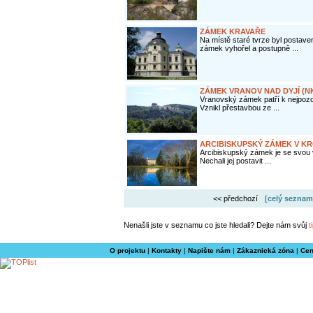
ZÁMEK KRAVAŘE
Na místě staré tvrze byl postav
zámek vyhořel a postupně ...
ZÁMEK VRANOV NAD DYJÍ (N
Vranovský zámek patří k nejpoz
Vznikl přestavbou ze ...
ARCIBISKUPSKÝ ZÁMEK V KR
Arcibiskupský zámek je se svou
Nechali jej postavit ...
<< předchozí
[celý seznam
Nenašli jste v seznamu co jste hledali? Dejte nám svůj
t
O projektu
|
Kontakty
|
Napište nám
|
Zákaznická zóna
|
Cen