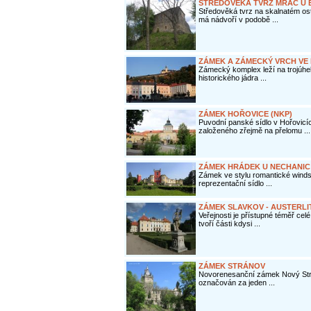
STŘEDOVĚKÁ TVRZ MRAČ U 
Středověká tvrz na skalnatém o
má nádvoří v podobě ...
ZÁMEK A ZÁMECKÝ VRCH VE
Zámecký komplex leží na trojúhe
historického jádra ...
ZÁMEK HOŘOVICE (NKP)
Puvodní panské sídlo v Hořovicí
založeného zřejmě na přelomu ...
ZÁMEK HRÁDEK U NECHANIC 
Zámek ve stylu romantické windso
reprezentační sídlo ...
ZÁMEK SLAVKOV - AUSTERLI
Veřejnosti je přístupné téměř cel
tvoří části kdysi ...
ZÁMEK STRÁNOV
Novorenesanční zámek Nový Stráno
označován za jeden ...