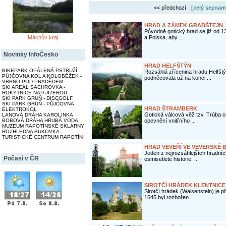
<< předchozí
[celý seznam
HRAD A ZÁMEK GRABŠTEJN
Původně gotický hrad se již od 1
Máchův kraj
a Polska, aby ...
Novinky InfoČesko
HRAD HELFŠTÝN
BIKEPARK OPÁLENÁ PSTRUŽÍ
Rozsáhlá zřícenina hradu Helfšt
PŮJČOVNA KOL A KOLOBĚŽEK -
podněcovala už na konci ...
VRBNO POD PRADĚDEM
SKI AREÁL SACHROVKA -
ROKYTNICE NAD JIZEROU
SKI PARK GRUŇ - DISCGOLF
SKI PARK GRUŇ - PŮJČOVNA
HRAD ŠTRAMBERK
ELEKTROKOL
Gotická válcová věž tzv. Trúba
LANOVÁ DRÁHA KAROLINKA
BOBOVÁ DRÁHA HRUBÁ VODA
opevnění vnitřního ...
MUZEUM RAPOTÍNSKÉ SKLÁRNY
ROZHLEDNA BUKOVKA
TURISTICKÉ CENTRUM RAPOTÍN
HRAD VEVEŘÍ VE VEVERSKÉ 
Jeden z nejrozsáhlejších hradní
Počasí v ČR
osmisetleté historie. ...
SIROTČÍ HRÁDEK KLENTNICE
Sirotčí hrádek (Waisenstein) je p
1645 byl rozbořen ...