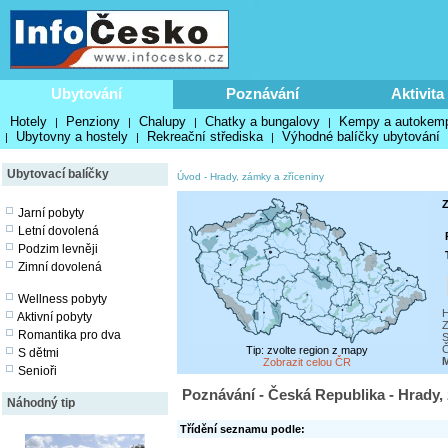
Ubytování
Poznávání
Aktivita
Hotely
Penziony
Chalupy
Chatky a bungalovy
Kempy a autokem
|
|
|
|
Ubytovny a hostely
Rekreační střediska
Výhodné balíčky ubytování
|
|
|
Ubytovací balíčky
Úvod
-
Hrady, zámky a zříceniny
Z
Jarní pobyty
Letní dovolená
Podzim levněji
Zimní dovolená
Wellness pobyty
H
Aktivní pobyty
Z
Romantika pro dva
S
Č
Tip: zvolte region z mapy
S dětmi
M
Zobrazit celou ČR
Senioři
Poznávání - Česká Republika - Hrady,
Náhodný tip
Třídění seznamu podle: