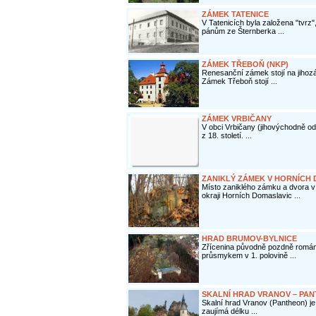
ZÁMEK TATENICE
V Tatenicích byla založena "tvrz"
pánům ze Šternberka ...
ZÁMEK TŘEBOŇ (NKP)
Renesanční zámek stojí na jihoz
Zámek Třeboň stojí ...
ZÁMEK VRBIČANY
V obci Vrbičany (jihovýchodně o
z 18. století. ...
ZANIKLÝ ZÁMEK V HORNÍCH
Místo zaniklého zámku a dvora 
okraji Horních Domaslavic ...
HRAD BRUMOV-BYLNICE
Zřícenina původně pozdně román
průsmykem v 1. polovině ...
SKALNÍ HRAD VRANOV – PA
Skalní hrad Vranov (Pantheon) j
zaujímá délku ...