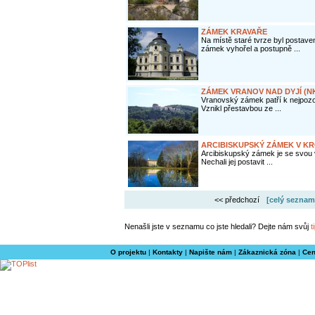
ZÁMEK KRAVAŘE
Na místě staré tvrze byl postav
zámek vyhořel a postupně ...
ZÁMEK VRANOV NAD DYJÍ (N
Vranovský zámek patří k nejpoz
Vznikl přestavbou ze ...
ARCIBISKUPSKÝ ZÁMEK V KR
Arcibiskupský zámek je se svou
Nechali jej postavit ...
<< předchozí
[celý seznam
Nenašli jste v seznamu co jste hledali? Dejte nám svůj
t
O projektu
|
Kontakty
|
Napište nám
|
Zákaznická zóna
|
Cen