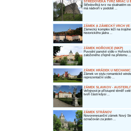
STŘEDOVĚKÁ TVRZ MRAČ U 
Středověká tvrz na skalnatém o
má nádvoří v podobě ...
ZÁMEK A ZÁMECKÝ VRCH VE
Zámecký komplex leží na trojúhe
historického jádra ...
ZÁMEK HOŘOVICE (NKP)
Puvodní panské sídlo v Hořovicí
založeného zřejmě na přelomu ...
ZÁMEK HRÁDEK U NECHANIC 
Zámek ve stylu romantické windso
reprezentační sídlo ...
ZÁMEK SLAVKOV - AUSTERLI
Veřejnosti je přístupné téměř cel
tvoří části kdysi ...
ZÁMEK STRÁNOV
Novorenesanční zámek Nový Stráno
označován za jeden ...