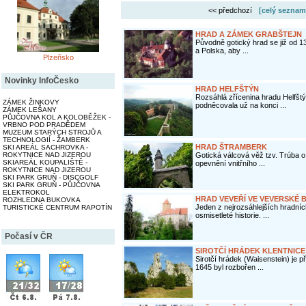
<< předchozí
[celý seznam
HRAD A ZÁMEK GRABŠTEJN
Původně gotický hrad se již od 1
a Polska, aby ...
Plzeňsko
Novinky InfoČesko
HRAD HELFŠTÝN
Rozsáhlá zřícenina hradu Helfšt
ZÁMEK ŽINKOVY
podněcovala už na konci ...
ZÁMEK LEŠANY
PŮJČOVNA KOL A KOLOBĚŽEK -
VRBNO POD PRADĚDEM
MUZEUM STARÝCH STROJŮ A
TECHNOLOGIÍ - ŽAMBERK
HRAD ŠTRAMBERK
SKI AREÁL SACHROVKA -
ROKYTNICE NAD JIZEROU
Gotická válcová věž tzv. Trúba
SKIAREÁL KOUPALIŠTĚ -
opevnění vnitřního ...
ROKYTNICE NAD JIZEROU
SKI PARK GRUŇ - DISCGOLF
SKI PARK GRUŇ - PŮJČOVNA
ELEKTROKOL
HRAD VEVEŘÍ VE VEVERSKÉ 
ROZHLEDNA BUKOVKA
Jeden z nejrozsáhlejších hradní
TURISTICKÉ CENTRUM RAPOTÍN
osmisetleté historie. ...
Počasí v ČR
SIROTČÍ HRÁDEK KLENTNICE
Sirotčí hrádek (Waisenstein) je p
1645 byl rozbořen ...