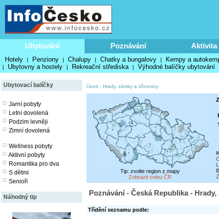
Ubytování
Poznávání
Aktivita
Hotely
Penziony
Chalupy
Chatky a bungalovy
Kempy a autokem
|
|
|
|
Ubytovny a hostely
Rekreační střediska
Výhodné balíčky ubytování
|
|
|
Ubytovací balíčky
Úvod
-
Hrady, zámky a zříceniny
Z
Jarní pobyty
Letní dovolená
Podzim levněji
Zimní dovolená
Wellness pobyty
Aktivní pobyty
O
Romantika pro dva
L
Tip: zvolte region z mapy
S dětmi
Z
Zobrazit celou ČR
Senioři
Poznávání - Česká Republika - Hrady,
Náhodný tip
Třídění seznamu podle: