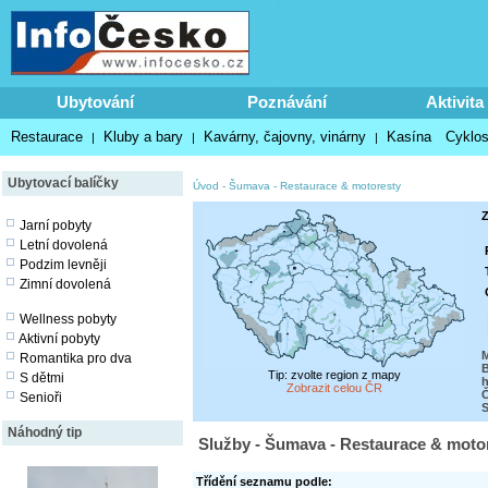
Ubytování
Poznávání
Aktivita
Restaurace
Kluby a bary
Kavárny, čajovny, vinárny
Kasína
Cyklos
|
|
|
Ubytovací balíčky
Úvod
-
Šumava
-
Restaurace & motoresty
Z
Jarní pobyty
Letní dovolená
Podzim levněji
Zimní dovolená
Wellness pobyty
Aktivní pobyty
M
Romantika pro dva
Tip: zvolte region z mapy
S dětmi
h
Zobrazit celou ČR
Č
Senioři
S
Náhodný tip
Služby - Šumava - Restaurace & moto
Třídění seznamu podle: