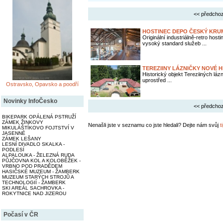
<< předchoz
HOSTINEC DEPO ČESKÝ KRU
Originální industriálně-retro ho
vysoký standard služeb ...
TEREZIINY LÁZNIČKY NOVÉ 
Historický objekt Tereziiných láz
uprostřed ...
Ostravsko, Opavsko a poodří
Novinky InfoČesko
<< předchoz
BIKEPARK OPÁLENÁ PSTRUŽÍ
ZÁMEK ŽINKOVY
Nenašli jste v seznamu co jste hledali? Dejte nám svůj
t
MIKULÁŠTÍKOVO FOJTSTVÍ V
JASENNÉ
ZÁMEK LEŠANY
LESNÍ DIVADLO SKALKA -
PODLESÍ
ALPALOUKA - ŽELEZNÁ RUDA
PŮJČOVNA KOL A KOLOBĚŽEK -
VRBNO POD PRADĚDEM
HASIČSKÉ MUZEUM - ŽAMBERK
MUZEUM STARÝCH STROJŮ A
TECHNOLOGIÍ - ŽAMBERK
SKI AREÁL SACHROVKA -
ROKYTNICE NAD JIZEROU
Počasí v ČR