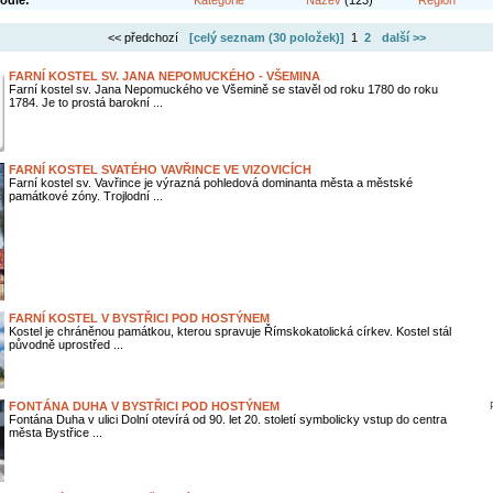
odle:
Kategorie
Název
(123)
Region
<< předchozí
[celý seznam (
30 položek
)]
1
2
další >>
FARNÍ KOSTEL SV. JANA NEPOMUCKÉHO - VŠEMINA
Farní kostel sv. Jana Nepomuckého ve Všemině se stavěl od roku 1780 do roku
1784. Je to prostá barokní ...
FARNÍ KOSTEL SVATÉHO VAVŘINCE VE VIZOVICÍCH
Farní kostel sv. Vavřince je výrazná pohledová dominanta města a městské
památkové zóny. Trojlodní ...
FARNÍ KOSTEL V BYSTŘICI POD HOSTÝNEM
Kostel je chráněnou památkou, kterou spravuje Římskokatolická církev. Kostel stál
původně uprostřed ...
FONTÁNA DUHA V BYSTŘICI POD HOSTÝNEM
Fontána Duha v ulici Dolní otevírá od 90. let 20. století symbolicky vstup do centra
města Bystřice ...