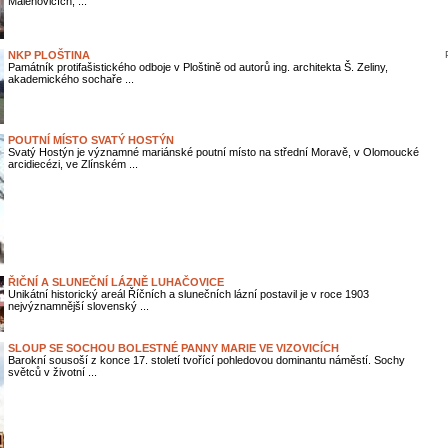
Malenovicích, ...
NKP PLOŠTINA
Památník protifašistického odboje v Ploštině od autorů ing. architekta Š. Zeliny,
akademického sochaře ...
POUTNÍ MÍSTO SVATÝ HOSTÝN
Svatý Hostýn je významné mariánské poutní místo na střední Moravě, v Olomoucké
arcidiecézi, ve Zlínském ...
ŘIČNÍ A SLUNEČNÍ LÁZNĚ LUHAČOVICE
Unikátní historický areál Říčních a slunečních lázní postavil je v roce 1903
nejvýznamnější slovenský ...
SLOUP SE SOCHOU BOLESTNÉ PANNY MARIE VE VIZOVICÍCH
Barokní sousoší z konce 17. století tvořící pohledovou dominantu náměstí. Sochy
světců v životní ...