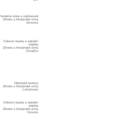
Památná místa a zajímavosti
Zlínsko a Hostýnské vrchy
Drnovice
Církevní stavby a sakrální
objekty
Zlínsko a Hostýnské vrchy
Chvalčov
Historické budovy
Zlínsko a Hostýnské vrchy
Luhačovice
Církevní stavby a sakrální
objekty
Zlínsko a Hostýnské vrchy
Vizovice