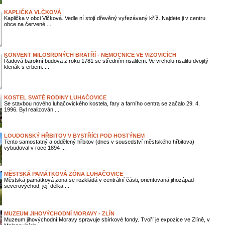
KAPLIČKA VLČKOVÁ
Kaplička v obci Vlčková. Vedle ní stojí dřevěný vyřezávaný kříž. Najdete ji v centru
obce na červené ...
KONVENT MILOSRDNÝCH BRATŘÍ - NEMOCNICE VE VIZOVICÍCH
Řadová barokní budova z roku 1781 se středním risalitem. Ve vrcholu risalitu dvojitý
klenák s erbem. ...
KOSTEL SVATÉ RODINY LUHAČOVICE
Se stavbou nového luhačovického kostela, fary a farního centra se začalo 29. 4.
1996. Byl realizován ...
LOUDONSKÝ HŘBITOV V BYSTŘÍCI POD HOSTÝNEM
Tento samostatný a oddělený hřbitov (dnes v sousedství městského hřbitova)
vybudoval v roce 1894 ...
MĚSTSKÁ PAMÁTKOVÁ ZÓNA LUHAČOVICE
Městská památková zona se rozkládá v centrální části, orientovaná jihozápad-
severovýchod, její délka ...
MUZEUM JIHOVÝCHODNÍ MORAVY - ZLÍN
Muzeum jihovýchodní Moravy spravuje sbírkové fondy. Tvoří je expozice ve Zlíně, v