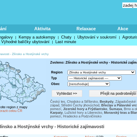
ání
Aktivita
Relaxace
Akce
ngalovy
Kempy a autokempy
Chaty
Ubytování v soukromí
Agroturi
|
|
|
|
Výhodné balíčky ubytování
Last minute
|
mavosti
-
Zlínsko a Hostýnské vrchy
Zvoleno: Zlínsko a Hostýnské vrchy - Historické zajím
Region
Typ
Obec
Český les, Chodsko a Stříbrsko
,
Beskydy
,
Západočeské l
západ
,
Střední Čechy jihovýchod
,
Břeclav a Pálavské vr
volte region z mapy
pomezí
,
Jizerské hory a Frýdlantsko
,
Šumava
,
Brno a ok
brazit celou ČR
Karpaty
,
Lužické hory a Liberecko
,
Moravský kras a Bla
pomezí
,
Hradecko a Podzvičínsko
línsko a Hostýnské vrchy - Historické zajímavosti