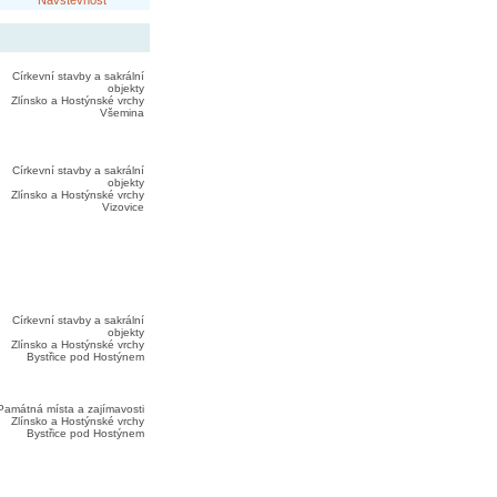
Návštěvnost
Církevní stavby a sakrální
objekty
Zlínsko a Hostýnské vrchy
Všemina
Církevní stavby a sakrální
objekty
Zlínsko a Hostýnské vrchy
Vizovice
Církevní stavby a sakrální
objekty
Zlínsko a Hostýnské vrchy
Bystřice pod Hostýnem
Památná místa a zajímavosti
Zlínsko a Hostýnské vrchy
Bystřice pod Hostýnem