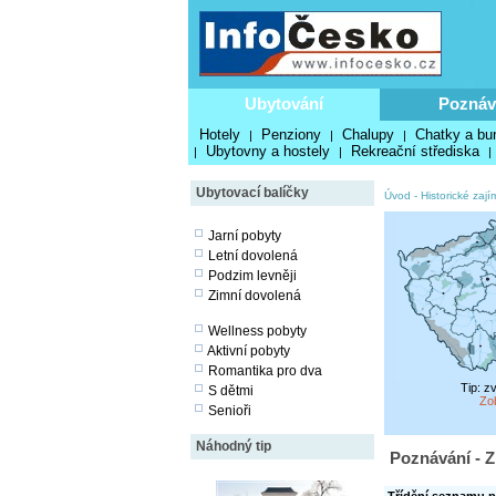
Ubytování
Poznáv
Hotely
Penziony
Chalupy
Chatky a bu
|
|
|
Ubytovny a hostely
Rekreační střediska
|
|
|
Ubytovací balíčky
Úvod
-
Historické zají
Jarní pobyty
Letní dovolená
Podzim levněji
Zimní dovolená
Wellness pobyty
Aktivní pobyty
Romantika pro dva
Tip: z
S dětmi
Zo
Senioři
Náhodný tip
Poznávání - Z