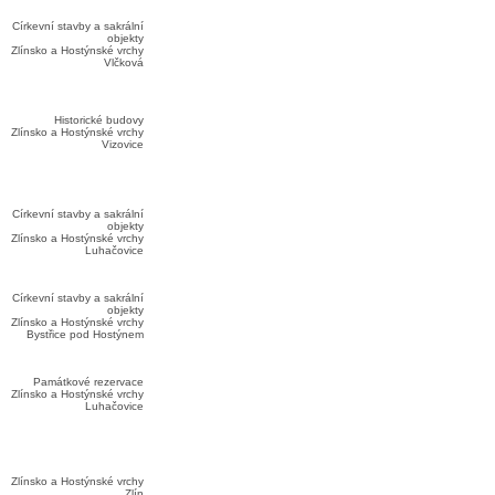
Církevní stavby a sakrální
objekty
Zlínsko a Hostýnské vrchy
Vlčková
Historické budovy
Zlínsko a Hostýnské vrchy
Vizovice
Církevní stavby a sakrální
objekty
Zlínsko a Hostýnské vrchy
Luhačovice
Církevní stavby a sakrální
objekty
Zlínsko a Hostýnské vrchy
Bystřice pod Hostýnem
Památkové rezervace
Zlínsko a Hostýnské vrchy
Luhačovice
Zlínsko a Hostýnské vrchy
Zlín