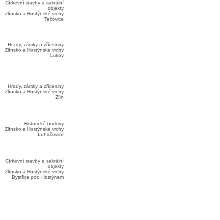
Církevní stavby a sakrální
objekty
Zlínsko a Hostýnské vrchy
Tečovice
Hrady, zámky a zříceniny
Zlínsko a Hostýnské vrchy
Lukov
Hrady, zámky a zříceniny
Zlínsko a Hostýnské vrchy
Zlín
Historické budovy
Zlínsko a Hostýnské vrchy
Luhačovice
Církevní stavby a sakrální
objekty
Zlínsko a Hostýnské vrchy
Bystřice pod Hostýnem