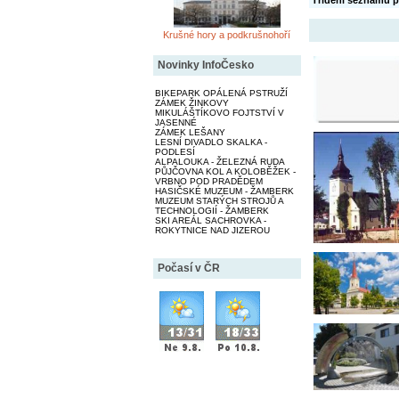
Třídění seznamu p
Krušné hory a podkrušnohoří
Novinky InfoČesko
BIKEPARK OPÁLENÁ PSTRUŽÍ
ZÁMEK ŽINKOVY
MIKULÁŠTÍKOVO FOJTSTVÍ V
JASENNÉ
ZÁMEK LEŠANY
LESNÍ DIVADLO SKALKA -
PODLESÍ
ALPALOUKA - ŽELEZNÁ RUDA
PŮJČOVNA KOL A KOLOBĚŽEK -
VRBNO POD PRADĚDEM
HASIČSKÉ MUZEUM - ŽAMBERK
MUZEUM STARÝCH STROJŮ A
TECHNOLOGIÍ - ŽAMBERK
SKI AREÁL SACHROVKA -
ROKYTNICE NAD JIZEROU
Počasí v ČR