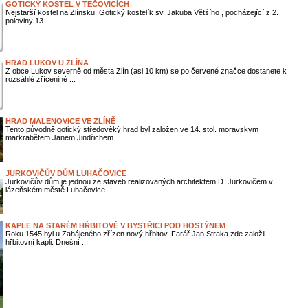
GOTICKÝ KOSTEL V TEČOVICÍCH
Nejstarší kostel na Zlínsku, Gotický kostelík sv. Jakuba Většího , pocházející z 2.
poloviny 13. ...
HRAD LUKOV U ZLÍNA
Z obce Lukov severně od města Zlín (asi 10 km) se po červené značce dostanete k
rozsáhlé zřícenině ...
HRAD MALENOVICE VE ZLÍNĚ
Tento původně gotický středověký hrad byl založen ve 14. stol. moravským
markrabětem Janem Jindřichem. ...
JURKOVIČŮV DŮM LUHAČOVICE
Jurkovičův dům je jednou ze staveb realizovaných architektem D. Jurkovičem v
lázeňském městě Luhačovice. ...
KAPLE NA STARÉM HŘBITOVĚ V BYSTŘICI POD HOSTÝNEM
Roku 1545 byl u Zahájeného zřízen nový hřbitov. Farář Jan Straka zde založil
hřbitovní kapli. Dnešní ...