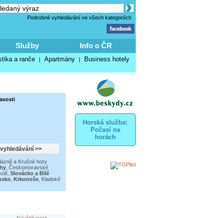
Podrobné vyhledávání ve všech kategoriích
Služby
Info o ČR
stika a ranče
Apartmány
Business hotely
|
|
avosti
Horská služba:
Počasí na
horách
ázně a Krušné hory
chy
,
Českomoravské
olí
,
Slovácko a Bílé
nsko
,
Krkonoše
,
Kladské