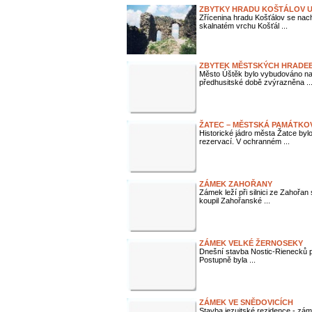
ZBYTKY HRADU KOŠTÁLOV U
Zřícenina hradu Košťálov se nac
skalnatém vrchu Košťál ...
ZBYTEK MĚSTSKÝCH HRADEB
Město Úštěk bylo vybudováno na o
předhusitské době zvýrazněna ..
ŽATEC – MĚSTSKÁ PAMÁTKO
Historické jádro města Žatce b
rezervací. V ochranném ...
ZÁMEK ZAHOŘANY
Zámek leží při silnici ze Zahořan
koupil Zahořanské ...
ZÁMEK VELKÉ ŽERNOSEKY
Dnešní stavba Nostic-Rienecků po
Postupně byla ...
ZÁMEK VE SNĚDOVICÍCH
Stavba jezuitské rezidence - zá