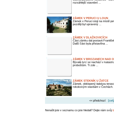
rozsáhlejší stavební ...
ZÁMEK V PERUCI U LOUN
Zámek v Peruci stojí na místě p
později byl upravený ...
ZÁMEK V DLAŽKOVICÍCH
Část zámku dal postavit Františ
Další část byla přistavěna ...
ZÁMEK V BROZANECH NAD O
Bývalá tvrz se nachází v katastr
proboštům. Ti zde ...
ZÁMEK STEKNÍK U ŽATCE
Zámek, obklopený italskou teras
rokokovým stavbám v Čechách. .
<< předchozí
[cel
Nenašli jste v seznamu co jste hledali? Dejte nám svůj
t