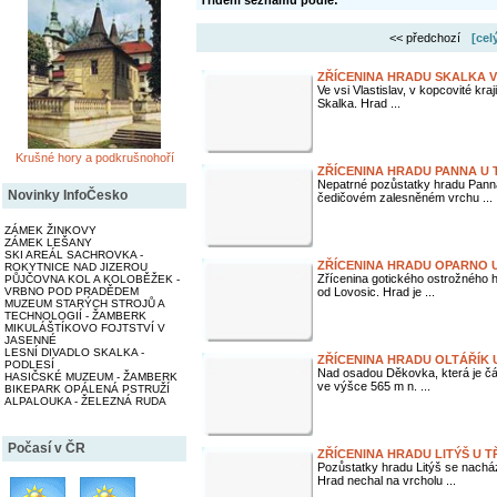
Třídění seznamu podle:
<< předchozí
[cel
ZŘÍCENINA HRADU SKALKA V
Ve vsi Vlastislav, v kopcovité kr
Skalka. Hrad ...
Krušné hory a podkrušnohoří
ZŘÍCENINA HRADU PANNA U 
Nepatrné pozůstatky hradu Pann
Novinky InfoČesko
čedičovém zalesněném vrchu ...
ZÁMEK ŽINKOVY
ZÁMEK LEŠANY
SKI AREÁL SACHROVKA -
ZŘÍCENINA HRADU OPARNO 
ROKYTNICE NAD JIZEROU
Zřícenina gotického ostrožného
PŮJČOVNA KOL A KOLOBĚŽEK -
VRBNO POD PRADĚDEM
od Lovosic. Hrad je ...
MUZEUM STARÝCH STROJŮ A
TECHNOLOGIÍ - ŽAMBERK
MIKULÁŠTÍKOVO FOJTSTVÍ V
JASENNÉ
LESNÍ DIVADLO SKALKA -
ZŘÍCENINA HRADU OLTÁŘÍK 
PODLESÍ
Nad osadou Děkovka, která je čá
HASIČSKÉ MUZEUM - ŽAMBERK
ve výšce 565 m n. ...
BIKEPARK OPÁLENÁ PSTRUŽÍ
ALPALOUKA - ŽELEZNÁ RUDA
Počasí v ČR
ZŘÍCENINA HRADU LITÝŠ U 
Pozůstatky hradu Litýš se nacház
Hrad nechal na vrcholu ...