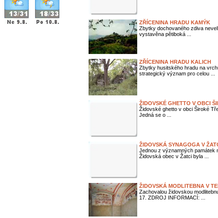
ZŘÍCENINA HRADU KAMÝK
Zbytky dochovaného zdiva nevelk
vystavěna pětiboká ...
ZŘÍCENINA HRADU KALICH
Zbytky husitského hradu na vrch
strategický význam pro celou ...
ŽIDOVSKÉ GHETTO V OBCI Š
Židovské ghetto v obci Široké Tře
Jedná se o ...
ŽIDOVSKÁ SYNAGOGA V ŽAT
Jednou z významných památek měs
Židovská obec v Žatci byla ...
ŽIDOVSKÁ MODLITEBNA V TE
Zachovalou židovskou modlitebnu 
17. ZDROJ INFORMACÍ: ...