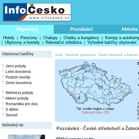
Ubytování
Poznávání
Aktivita
Hotely
Penziony
Chalupy
Chatky a bungalovy
Kempy a autokem
|
|
|
|
Ubytovny a hostely
Rekreační střediska
Výhodné balíčky ubytování
|
|
|
Ubytovací balíčky
Úvod
-
Historické zajímavosti
-
České středohoří a Žatecko
Z
Jarní pobyty
Letní dovolená
Podzim levněji
Zimní dovolená
Wellness pobyty
Aktivní pobyty
J
Romantika pro dva
j
Tip: zvolte region z mapy
S dětmi
h
Zobrazit celou ČR
Š
Senioři
a
Náhodný tip
Poznávání - České středohoří a Žateck