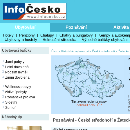
Ubytování
Poznávání
Aktivita
Hotely
Penziony
Chalupy
Chatky a bungalovy
Kempy a autokem
|
|
|
|
Ubytovny a hostely
Rekreační střediska
Výhodné balíčky ubytování
|
|
|
Ubytovací balíčky
Úvod
-
Historické zajímavosti
-
České středohoří a Žatecko
Z
Jarní pobyty
Letní dovolená
Podzim levněji
Zimní dovolená
Wellness pobyty
Aktivní pobyty
H
Romantika pro dva
H
Tip: zvolte region z mapy
S dětmi
Zobrazit celou ČR
K
Senioři
h
Náhodný tip
Poznávání - České středohoří a Žateck