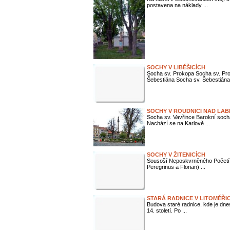
postavena na náklady ...
SOCHY V LIBĚŠICÍCH
Socha sv. Prokopa Socha sv. Pr
Šebestiána Socha sv. Šebestiána 
SOCHY V ROUDNICI NAD LA
Socha sv. Vavřince Barokní soch
Nachází se na Karlově ...
SOCHY V ŽITENICÍCH
Sousoší Neposkvrněného Početí P
Peregrinus a Florian) ...
STARÁ RADNICE V LITOMĚŘI
Budova staré radnice, kde je dn
14. století. Po ...