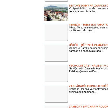
ŠTÍTOVÉ DOMY NA ZÁPADNÍ 
V západní části náměstí se zach
jak vypadala zástavba ...
TEREZÍN – MĚSTSKÁ PAMÁT
Město Terezín je ukázkou vojenské
vyhlášeno městskou ...
ÚŠTĚK – MĚSTSKÁ PAMÁTKO
Ve městě Úštěku se nachází ne
náměstí se zachovala řada ...
VÝCHODNÍ ČÁST NÁMĚSTÍ V 
Na Východní části náměstí v Úš
Zvláště výrazný je dům ...
ZAKLÁDACÍ LISTINA LITOMĚ
Listina je uložena ve vlastivěd
originálem písemného ...
ZÁMECKÝ ŠPÝCHAR V ROUDNIC