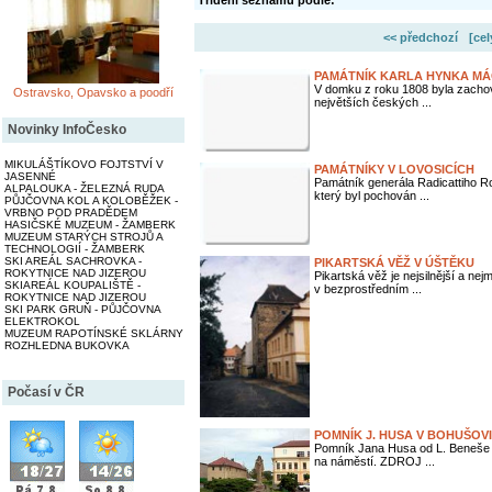
Třídění seznamu podle:
<< předchozí
[ce
PAMÁTNÍK KARLA HYNKA MÁ
V domku z roku 1808 byla zachov
Ostravsko, Opavsko a poodří
největších českých ...
Novinky InfoČesko
MIKULÁŠTÍKOVO FOJTSTVÍ V
PAMÁTNÍKY V LOVOSICÍCH
JASENNÉ
Památník generála Radicattiho Ro
ALPALOUKA - ŽELEZNÁ RUDA
který byl pochován ...
PŮJČOVNA KOL A KOLOBĚŽEK -
VRBNO POD PRADĚDEM
HASIČSKÉ MUZEUM - ŽAMBERK
MUZEUM STARÝCH STROJŮ A
TECHNOLOGIÍ - ŽAMBERK
SKI AREÁL SACHROVKA -
PIKARTSKÁ VĚŽ V ÚŠTĚKU
ROKYTNICE NAD JIZEROU
Pikartská věž je nejsilnější a n
SKIAREÁL KOUPALIŠTĚ -
v bezprostředním ...
ROKYTNICE NAD JIZEROU
SKI PARK GRUŇ - PŮJČOVNA
ELEKTROKOL
MUZEUM RAPOTÍNSKÉ SKLÁRNY
ROZHLEDNA BUKOVKA
Počasí v ČR
POMNÍK J. HUSA V BOHUŠOV
Pomník Jana Husa od L. Beneše 
na náměstí. ZDROJ ...