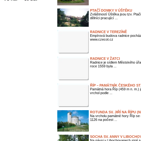
PTAČÍ DOMKY V ÚŠTĚKU
Zvláštností Úštěka jsou tzv. Ptačí
dělníci pracující ...
RADNICE V TEREZÍNĚ
Empírová budova radnice pochá
www.czecot.cz
RADNICE V ŽATCI
Radnice je sídlem Městského úřa
roce 1559 byla ...
ŘÍP – PAMÁTNÍK ČESKÉHO S
Památná hora Říp (459 m n. m.) je
vrchol podle ...
ROTUNDA SV. JIŘÍ NA ŘÍPU (N
Na vrcholu památné hory Říp se n
1126 na počest ...
SOCHA SV. ANNY V LIBOCH
Na návsi v Libochovanech stojí 