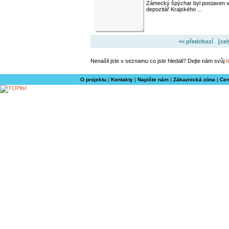
Zámecký špýchar byl postaven v b
depozitář Krajského ...
<< předchozí
[ce
Nenašli jste v seznamu co jste hledali? Dejte nám svůj
t
O projektu
|
Kontakty
|
Napište nám
|
Zákaznická zóna
|
Cen