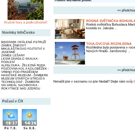
Třídění seznamu podle:
<< předchoz
RODNÁ SVĚTNIČKA BOHUSLA
Krušné hory a podkrušnohoří
Rodná světnička Bohuslava Marti
kostela sv. Jakuba ...
Novinky InfoČesko
BIKEPARK OPÁLENÁ PSTRUŽÍ
TOULOVCOVA ROZHLEDNA
ZÁMEK ŽINKOVY
Rozhledna byla postavena v roce
MIKULÁŠTÍKOVO FOJTSTVÍ V
Nových Hradů. Jarošovský ...
JASENNÉ
ZÁMEK LEŠANY
LESNÍ DIVADLO SKALKA -
PODLESÍ
ALPALOUKA - ŽELEZNÁ RUDA
PŮJČOVNA KOL A KOLOBĚŽEK -
<< předchoz
VRBNO POD PRADĚDEM
HASIČSKÉ MUZEUM - ŽAMBERK
MUZEUM STARÝCH STROJŮ A
Nenašli jste v seznamu co jste hledali? Dejte nám svůj
t
TECHNOLOGIÍ - ŽAMBERK
SKI AREÁL SACHROVKA -
ROKYTNICE NAD JIZEROU
Počasí v ČR