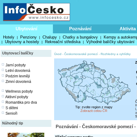
Ubytování
Poznávání
Aktivita
Hotely
Penziony
Chalupy
Chatky a bungalovy
Kempy a autokem
|
|
|
|
Ubytovny a hostely
Rekreační střediska
Výhodné balíčky ubytování
|
|
|
Ubytovací balíčky
Úvod
-
Českomoravské pomezí
-
Rozhledny a vyhlídky
Z
Jarní pobyty
Letní dovolená
Podzim levněji
Zimní dovolená
Wellness pobyty
Aktivní pobyty
Č
Romantika pro dva
K
Tip: zvolte region z mapy
S dětmi
L
Zobrazit celou ČR
a
Senioři
S
Náhodný tip
Poznávání - Českomoravské pomezí - 