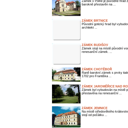
Zámek v Polné je původně hrad ze
barokně přestavěn na ...
ZÁMEK BRTNICE
Původní gotický hrad byl vybudová
architekt ...
ZÁMEK BUDIŠOV
Zámek stojí na místě původní vodn
renesanční zámek. ...
ZÁMEK CHOTĚBOŘ
Raně barokní zámek s prvky itals
1702 pro Františka ...
ZÁMEK JAROMĚŘICE NAD R
Zámek byl vybudován na místě pův
přestavěna na renesanční ...
ZÁMEK JEMNICE
Na místě středověkého královské
stojí od počátku ...