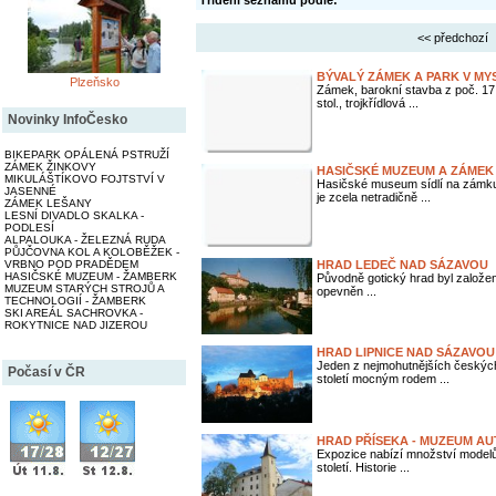
Třídění seznamu podle:
<< předchozí
BÝVALÝ ZÁMEK A PARK V MY
Plzeňsko
Zámek, barokní stavba z poč. 17.
stol., trojkřídlová ...
Novinky InfoČesko
BIKEPARK OPÁLENÁ PSTRUŽÍ
ZÁMEK ŽINKOVY
HASIČSKÉ MUZEUM A ZÁMEK
MIKULÁŠTÍKOVO FOJTSTVÍ V
Hasičské museum sídlí na zámku 
JASENNÉ
je zcela netradičně ...
ZÁMEK LEŠANY
LESNÍ DIVADLO SKALKA -
PODLESÍ
ALPALOUKA - ŽELEZNÁ RUDA
PŮJČOVNA KOL A KOLOBĚŽEK -
VRBNO POD PRADĚDEM
HRAD LEDEČ NAD SÁZAVOU
HASIČSKÉ MUZEUM - ŽAMBERK
Původně gotický hrad byl založen v
MUZEUM STARÝCH STROJŮ A
opevněn ...
TECHNOLOGIÍ - ŽAMBERK
SKI AREÁL SACHROVKA -
ROKYTNICE NAD JIZEROU
HRAD LIPNICE NAD SÁZAVOU
Jeden z nejmohutnějších českých
Počasí v ČR
století mocným rodem ...
HRAD PŘÍSEKA - MUZEUM AU
Expozice nabízí množství modelů 
století. Historie ...