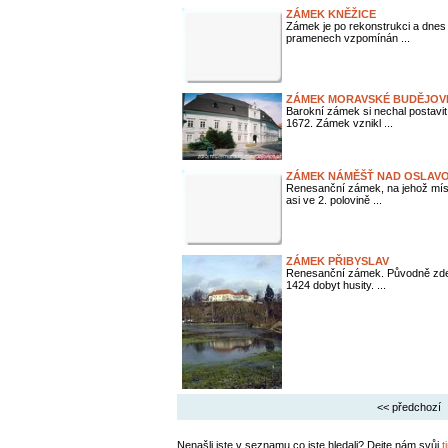
ZÁMEK KNĚŽICE
Zámek je po rekonstrukci a dnes 
pramenech vzpomínán ...
ZÁMEK MORAVSKÉ BUDĚJOV
Barokní zámek si nechal postavit
1672. Zámek vznikl ...
ZÁMEK NÁMĚŠŤ NAD OSLAVO
Renesanční zámek, na jehož míst
asi ve 2. polovině ...
ZÁMEK PŘIBYSLAV
Renesanční zámek. Původně zde by
1424 dobyt husity. ...
<< předchozí
Nenašli jste v seznamu co jste hledali? Dejte nám svůj
t