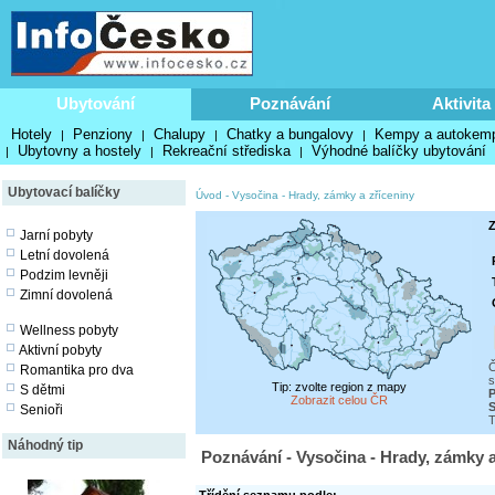
Ubytování
Poznávání
Aktivita
Hotely
Penziony
Chalupy
Chatky a bungalovy
Kempy a autokem
|
|
|
|
Ubytovny a hostely
Rekreační střediska
Výhodné balíčky ubytování
|
|
|
Ubytovací balíčky
Úvod
-
Vysočina
-
Hrady, zámky a zříceniny
Z
Jarní pobyty
Letní dovolená
Podzim levněji
Zimní dovolená
Wellness pobyty
Aktivní pobyty
Č
Romantika pro dva
s
Tip: zvolte region z mapy
S dětmi
P
Zobrazit celou ČR
S
Senioři
T
Náhodný tip
Poznávání - Vysočina - Hrady, zámky a