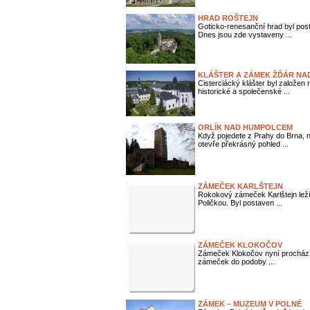
HRAD ROŠTEJN
Goticko-renesanční hrad byl pos
Dnes jsou zde vystaveny ...
KLÁŠTER A ZÁMEK ŽĎÁR NAD
Cisterciácký klášter byl založen
historické a společenské ...
ORLÍK NAD HUMPOLCEM
Když pojedete z Prahy do Brna, 
otevře překrásný pohled ...
ZÁMEČEK KARLŠTEJN
Rokokový zámeček Karlštejn leží
Poličkou. Byl postaven ...
ZÁMEČEK KLOKOČOV
Zámeček Klokočov nyní prochází k
zámeček do podoby ...
ZÁMEK – MUZEUM V POLNÉ