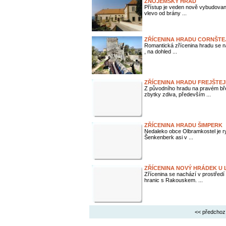
ZNOJEMSKÝ HRAD
Přístup je veden nově vybudovano
vlevo od brány ...
ZŘÍCENINA HRADU CORNŠTE
Romantická zřícenina hradu se na
, na dohled ...
ZŘÍCENINA HRADU FREJŠTE
Z původního hradu na pravém bře
zbytky zdiva, především ...
ZŘÍCENINA HRADU ŠIMPERK
Nedaleko obce Olbramkostel je ry
Šenkenberk asi v ...
ZŘÍCENINA NOVÝ HRÁDEK U 
Zřícenina se nachází v prostředí 
hranic s Rakouskem. ...
<< předchoz