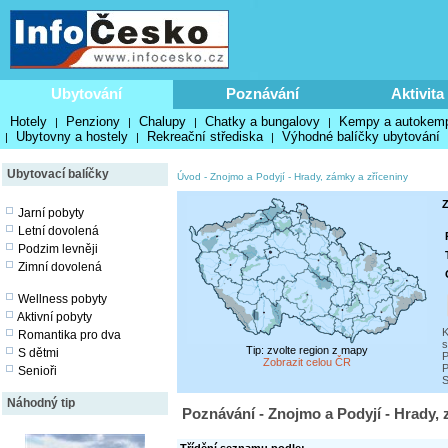
Ubytování
Poznávání
Aktivita
Hotely
Penziony
Chalupy
Chatky a bungalovy
Kempy a autokem
|
|
|
|
Ubytovny a hostely
Rekreační střediska
Výhodné balíčky ubytování
|
|
|
Ubytovací balíčky
Úvod
-
Znojmo a Podyjí
-
Hrady, zámky a zříceniny
Z
Jarní pobyty
Letní dovolená
Podzim levněji
Zimní dovolená
Wellness pobyty
Aktivní pobyty
K
Romantika pro dva
s
Tip: zvolte region z mapy
S dětmi
P
Zobrazit celou ČR
P
Senioři
S
Náhodný tip
Poznávání - Znojmo a Podyjí - Hrady, 