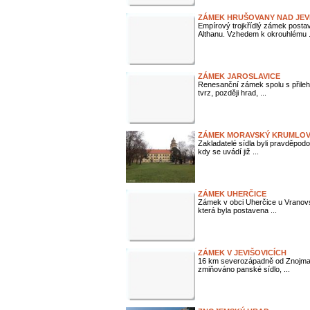
ZÁMEK HRUŠOVANY NAD JE
Empírový trojkřídlý zámek posta
Althanu. Vzhedem k okrouhlému .
ZÁMEK JAROSLAVICE
Renesanční zámek spolu s přileh
tvrz, později hrad, ...
ZÁMEK MORAVSKÝ KRUMLO
Zakladatelé sídla byli pravděpod
kdy se uvádí již ...
ZÁMEK UHERČICE
Zámek v obci Uherčice u Vranovs
která byla postavena ...
ZÁMEK V JEVIŠOVICÍCH
16 km severozápadně od Znojma le
zmiňováno panské sídlo, ...