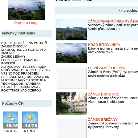
Třídění seznamu podle:
<< předchoz
ZÁMEK VRANOV NAD DYJÍ (N
Znojmo a Podyjí
Vranovský zámek patří k nejpoz
Vznikl přestavbou ze ...
Novinky InfoČesko
BIKEPARK OPÁLENÁ PSTRUŽÍ
HRAD BÍTOV (NKP)
ZÁMEK ŽINKOVY
Bítov je jedním z nejstarších a n
MIKULÁŠTÍKOVO FOJTSTVÍ V
obtékaném řekou ...
JASENNÉ
ZÁMEK LEŠANY
LESNÍ DIVADLO SKALKA -
PODLESÍ
ALPALOUKA - ŽELEZNÁ RUDA
LESNÍ ZÁMEČEK EMÍN
PŮJČOVNA KOL A KOLOBĚŽEK -
Zámeček Emin (Emín) byl postav
VRBNO POD PRADĚDEM
podle projektu architekta ...
HASIČSKÉ MUZEUM - ŽAMBERK
MUZEUM STARÝCH STROJŮ A
TECHNOLOGIÍ - ŽAMBERK
SKI AREÁL SACHROVKA -
ROKYTNICE NAD JIZEROU
ZÁMEK BOHUTICE
Zámek se nachází v centru obce
všech stran je obklopen ...
Počasí v ČR
ZÁMEK BŘEŽANY
Zámek byl postaven v místech něk
byl později upravený ...