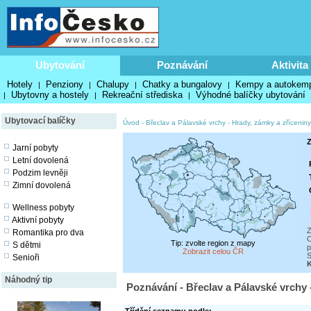
Ubytování
Poznávání
Aktivita
Hotely
Penziony
Chalupy
Chatky a bungalovy
Kempy a autokem
|
|
|
|
Ubytovny a hostely
Rekreační střediska
Výhodné balíčky ubytování
|
|
|
Ubytovací balíčky
Úvod
-
Břeclav a Pálavské vrchy
-
Hrady, zámky a zříceniny
Z
Jarní pobyty
Letní dovolená
Podzim levněji
Zimní dovolená
Wellness pobyty
Aktivní pobyty
Z
Romantika pro dva
O
Tip: zvolte region z mapy
S dětmi
p
Zobrazit celou ČR
S
Senioři
K
Náhodný tip
Poznávání - Břeclav a Pálavské vrchy 