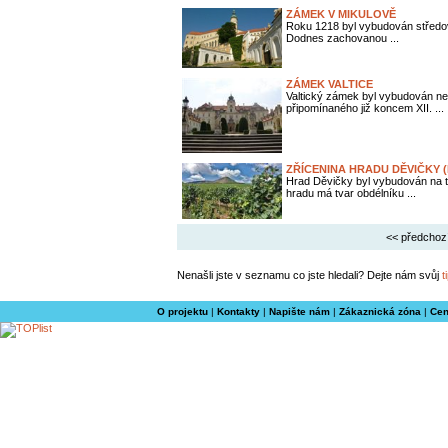
ZÁMEK V MIKULOVĚ
Roku 1218 byl vybudován středov
Dodnes zachovanou ...
ZÁMEK VALTICE
Valtický zámek byl vybudován ne
připomínaného již koncem XII. ...
ZŘÍCENINA HRADU DĚVIČKY (
Hrad Děvičky byl vybudován na 
hradu má tvar obdélníku ...
<< předchoz
Nenašli jste v seznamu co jste hledali? Dejte nám svůj
t
O projektu
|
Kontakty
|
Napište nám
|
Zákaznická zóna
|
Cen