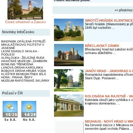
Třídění seznamu podle:
<< předchoz
SIROTČÍ HRÁDEK KLENTNICE
České středohoří a Žatecko
Sirotčí hrádek (Waisenstein) je p
1645 byl rozbořen ...
Novinky InfoČesko
BIKEPARK OPÁLENÁ PSTRUŽÍ
MIKULÁŠTÍKOVO FOJTSTVÍ V
BŘECLAVSKÝ ZÁMEK
JASENNÉ
Břeclavský hrad byl založen kníž
LESNÍ DIVADLO SKALKA -
ochranu důležitého ...
PODLESÍ
ALPALOUKA - ŽELEZNÁ RUDA
HASIČSKÉ MUZEUM - ŽAMBERK
BOWLING TŘEMOŠNÁ
LANOVÁ DRÁHA KAROLINKA
BOBOVÁ DRÁHA HRUBÁ VODA
JANŮV HRAD - JANOHRAD U 
KLÁŠTER BENEDIKTÍNEK BÍLÁ
Romantická napodobenina zříceni
HORA - PRAHA, ŘEPY
Staré Dyje. Postaven ...
MUZEUM RAPOTÍNSKÉ SKLÁRNY
Počasí v ČR
KOLONÁDA NA RAJSTNĚ - VA
Kolonáda slouží jako vyhlídka s 
krajinnou dominantou. ...
NEUHAUS - NOVÝ HRAD U MI
Na červené stezce z Mikulova m
severním úpatí vrcholu Pálava ...