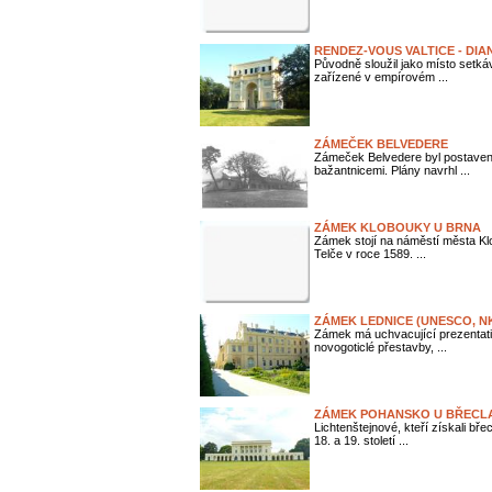
RENDEZ-VOUS VALTICE - DIA
Původně sloužil jako místo setká
zařízené v empírovém ...
ZÁMEČEK BELVEDERE
Zámeček Belvedere byl postaven 
bažantnicemi. Plány navrhl ...
ZÁMEK KLOBOUKY U BRNA
Zámek stojí na náměstí města Kl
Telče v roce 1589. ...
ZÁMEK LEDNICE (UNESCO, N
Zámek má uchvacující prezentati
novogoticlé přestavby, ...
ZÁMEK POHANSKO U BŘECLA
Lichtenštejnové, kteří získali bř
18. a 19. století ...