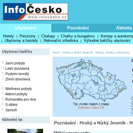
Ubytování
Poznávání
Aktivita
Hotely
Penziony
Chalupy
Chatky a bungalovy
Kempy a autokem
|
|
|
|
Ubytovny a hostely
Rekreační střediska
Výhodné balíčky ubytování
|
|
|
Ubytovací balíčky
Úvod
-
Hrubý a Nízký Jeseník
-
Hrady, zámky a zříceniny
Z
Jarní pobyty
Letní dovolená
Podzim levněji
Zimní dovolená
Wellness pobyty
Aktivní pobyty
Č
Romantika pro dva
Z
Tip: zvolte region z mapy
S dětmi
Č
Zobrazit celou ČR
S
Senioři
L
Náhodný tip
Poznávání - Hrubý a Nízký Jeseník - H