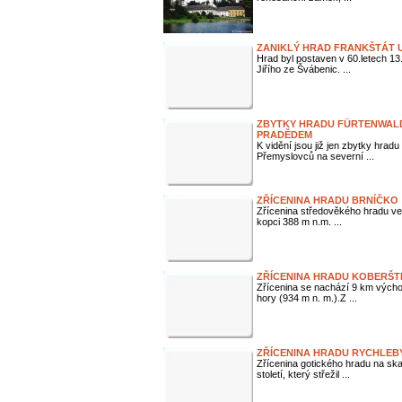
ZANIKLÝ HRAD FRANKŠTÁT 
Hrad byl postaven v 60.letech 13.
Jiřího ze Švábenic. ...
ZBYTKY HRADU FÜRTENWALD
PRADĚDEM
K vidění jsou již jen zbytky hrad
Přemyslovců na severní ...
ZŘÍCENINA HRADU BRNÍČKO
Zřícenina středověkého hradu ve 
kopci 388 m n.m. ...
ZŘÍCENINA HRADU KOBERŠT
Zřícenina se nachází 9 km výc
hory (934 m n. m.).Z ...
ZŘÍCENINA HRADU RYCHLEB
Zřícenina gotického hradu na ska
století, který střežil ...