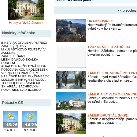
Třídění seznamu podle:
<< předchoz
HRAD SOVINEC
Hrubý a Nízký Jeseník
Nejrozsáhlejším hradním komplex
výběžku v horském ...
Novinky InfoČesko
BIKEPARK OPÁLENÁ PSTRUŽÍ
ZÁMEK ŽINKOVY
TVRZ NEMILE U ZÁBŘEHA
MIKULÁŠTÍKOVO FOJTSTVÍ V
Nemile u Zábřeha - jedná se o p
JASENNÉ
bývalým poplužním ...
ZÁMEK LEŠANY
LESNÍ DIVADLO SKALKA -
PODLESÍ
ALPALOUKA - ŽELEZNÁ RUDA
PŮJČOVNA KOL A KOLOBĚŽEK -
VRBNO POD PRADĚDEM
ZÁMEČEK VE VRBNĚ POD PR
HASIČSKÉ MUZEUM - ŽAMBERK
Zámek – nyní Hotel Zámeček Gro
MUZEUM STARÝCH STROJŮ A
feudálního sídla s jádrem ze ...
TECHNOLOGIÍ - ŽAMBERK
SKI AREÁL SACHROVKA -
ROKYTNICE NAD JIZEROU
ZÁMEK A LOVECKO-LESNICK
Lovecko-lesnické muzeum v Úsov
ve střední Evropě. ...
Počasí v ČR
ZÁMEK BRUNTÁL (NKP)
Zámek je nejvýznamnější památko
expozice a výstavní ...