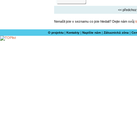
<< předchoz
Nenašli jste v seznamu co jste hledali? Dejte nám svůj
t
O projektu
|
Kontakty
|
Napište nám
|
Zákaznická zóna
|
Cen