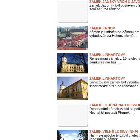
ZÁMEK JÁNSKÝ VRCH U JAVO
Zámek Javorník byl postaven v 2. 
součástí rozsáhlého ...
ZÁMEK KRNOV
Zámek je umístěn na Zámeckém nám
vybudován za Hohenzollemů ...
ZÁMEK LINHARTOVY
Renesanční zámek z 16. století 
zámku se nachází ...
ZÁMEK LINHARTOVY
Linhartovský zámek byl vybudován
linhartovské tvrze na renesanční 
ZÁMEK LOUČNÁ NAD DESNO
Renesanční zámek vznikl na počá
Nechal jej postavit Přemek ...
ZÁMEK VELKÉ LOSINY (NKP)
Na místě gotické tvrzi byl v let
renesanční zámek, ...