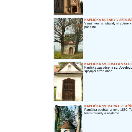
KAPLIČKA MLZÁKY V SEDLIŠ
V naší vesnici stávaly tři zděné ka
pár cihel. ...
KAPLIČKA SV. JOSEFA V SED
Kaplička zasvěcena sv. Josefovi.
spojující střed obce ...
KAPLIČKA SV. MARKA V STŘÍ
Památka pochází z roku 1860. T
tvaru rotundy a najdeme ...