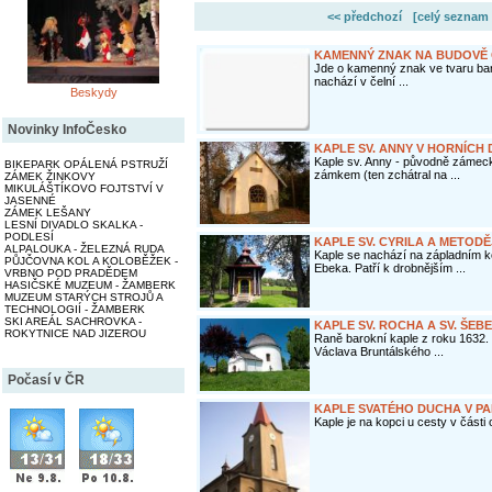
<< předchozí
[celý seznam 
KAMENNÝ ZNAK NA BUDOVĚ Č.
Jde o kamenný znak ve tvaru bar
nachází v čelní ...
Beskydy
Novinky InfoČesko
KAPLE SV. ANNY V HORNÍCH
Kaple sv. Anny - původně zámec
BIKEPARK OPÁLENÁ PSTRUŽÍ
zámkem (ten zchátral na ...
ZÁMEK ŽINKOVY
MIKULÁŠTÍKOVO FOJTSTVÍ V
JASENNÉ
ZÁMEK LEŠANY
LESNÍ DIVADLO SKALKA -
PODLESÍ
KAPLE SV. CYRILA A METODĚ
ALPALOUKA - ŽELEZNÁ RUDA
Kaple se nachází na zápladním k
PŮJČOVNA KOL A KOLOBĚŽEK -
Ebeka. Patří k drobnějším ...
VRBNO POD PRADĚDEM
HASIČSKÉ MUZEUM - ŽAMBERK
MUZEUM STARÝCH STROJŮ A
TECHNOLOGIÍ - ŽAMBERK
SKI AREÁL SACHROVKA -
KAPLE SV. ROCHA A SV. ŠEB
ROKYTNICE NAD JIZEROU
Raně barokní kaple z roku 1632.
Václava Bruntálského ...
Počasí v ČR
KAPLE SVATÉHO DUCHA V PA
Kaple je na kopci u cesty v části