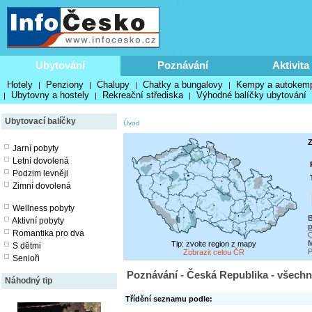
Ubytování
Poznávání
Aktivita
Hotely
Penziony
Chalupy
Chatky a bungalovy
Kempy a autokem
|
|
|
|
Ubytovny a hostely
Rekreační střediska
Výhodné balíčky ubytování
|
|
|
Ubytovací balíčky
Úvod
Z
Jarní pobyty
Letní dovolená
Podzim levněji
Zimní dovolená
Wellness pobyty
B
Aktivní pobyty
p
Romantika pro dva
Č
M
Tip: zvolte region z mapy
S dětmi
P
Zobrazit celou ČR
Senioři
Poznávání - Česká Republika - všechn
Náhodný tip
Třídění seznamu podle: