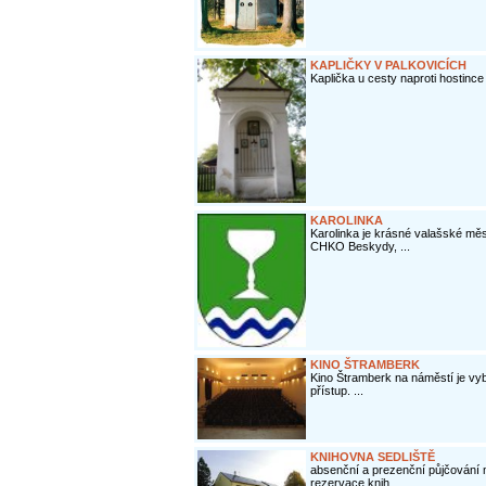
KAPLIČKY V PALKOVICÍCH
Kaplička u cesty naproti hostinc
KAROLINKA
Karolinka je krásné valašské měs
CHKO Beskydy, ...
KINO ŠTRAMBERK
Kino Štramberk na náměstí je vyb
přístup. ...
KNIHOVNA SEDLIŠTĚ
absenční a prezenční půjčování m
rezervace knih ...