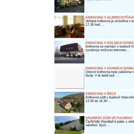
KNIHOVNA V ALBRECHTIČKÁ
Veřejná knihovna je umístěna v k
17.30 hod. ...
KNIHOVNA V DOLNÍCH DOMA
Knihovna se nachází v budově O
systém)a možnost internetu ...
KNIHOVNA V HORNÍCH DOMA
Obecní knihovna byla založena 
školy. V té době byli ...
KNIHOVNA V ŘECE
Knihovna sídli v budově Obecníh
13.30 do 16.30 ...
KNURRŮV DŮM VE FULNEKU
Čtyřkřídlý třípodlažní palác s o
náměstí. Nyní ...