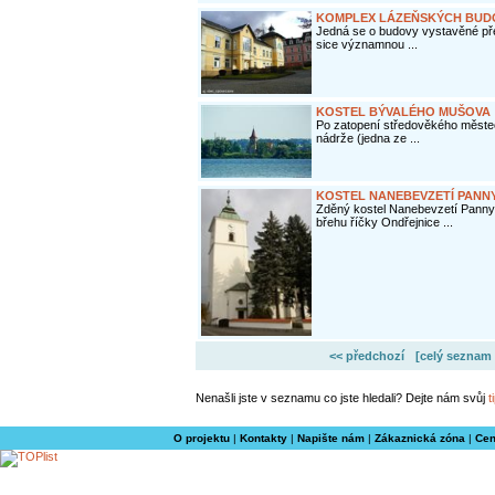
KOMPLEX LÁZEŇSKÝCH BUDO
Jedná se o budovy vystavěné přev
sice významnou ...
KOSTEL BÝVALÉHO MUŠOVA
Po zatopení středověkého městeč
nádrže (jedna ze ...
KOSTEL NANEBEVZETÍ PANNY
Zděný kostel Nanebevzetí Panny 
břehu říčky Ondřejnice ...
<< předchozí
[celý seznam 
Nenašli jste v seznamu co jste hledali? Dejte nám svůj
t
O projektu
|
Kontakty
|
Napište nám
|
Zákaznická zóna
|
Cen