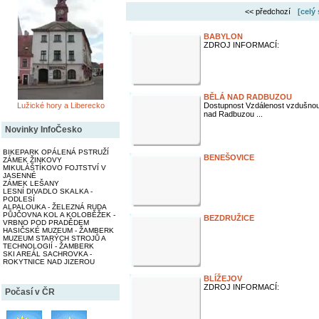
<< předchozí
[celý
BABYLON
ZDROJ INFORMACÍ:
BĚLÁ NAD RADBUZOU
Lužické hory a Liberecko
Dostupnost Vzdálenost vzdušnou
nad Radbuzou ...
Novinky InfoČesko
BIKEPARK OPÁLENÁ PSTRUŽÍ
BENEŠOVICE
ZÁMEK ŽINKOVY
MIKULÁŠTÍKOVO FOJTSTVÍ V
JASENNÉ
ZÁMEK LEŠANY
LESNÍ DIVADLO SKALKA -
PODLESÍ
ALPALOUKA - ŽELEZNÁ RUDA
PŮJČOVNA KOL A KOLOBĚŽEK -
BEZDRUŽICE
VRBNO POD PRADĚDEM
HASIČSKÉ MUZEUM - ŽAMBERK
MUZEUM STARÝCH STROJŮ A
TECHNOLOGIÍ - ŽAMBERK
SKI AREÁL SACHROVKA -
ROKYTNICE NAD JIZEROU
BLÍŽEJOV
ZDROJ INFORMACÍ:
Počasí v ČR