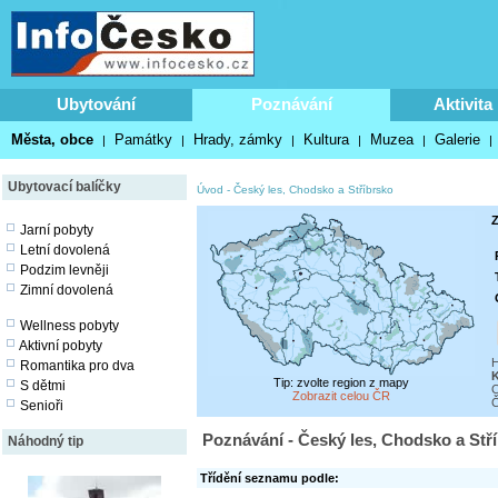
Ubytování
Poznávání
Aktivita
Města, obce
Památky
Hrady, zámky
Kultura
Muzea
Galerie
|
|
|
|
|
|
Ubytovací balíčky
Úvod
-
Český les, Chodsko a Stříbrsko
Z
Jarní pobyty
Letní dovolená
Podzim levněji
Zimní dovolená
Wellness pobyty
Aktivní pobyty
H
Romantika pro dva
K
Tip: zvolte region z mapy
S dětmi
C
Zobrazit celou ČR
Č
Senioři
Poznávání - Český les, Chodsko a Stř
Náhodný tip
Třídění seznamu podle: