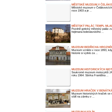
MĚSTSKÉ MUZEUM V ČELÁKO
Městské muzeum v Čelákovicích by
roce 1903 a je ...
MĚSTSKÝ PALÁC TEMPL MLA
Pozdně gotický městský palác zv
hejtmana boleslavského ...
MUZEUM BEDŘICHA HROZNÉH
Muzeum vzniklo v roce 1893, kdy
historie si vytklo za ...
MUZEUM HISTORICKÝCH MOT
Soukromé muzeum motocyklů JAW
roku 1964. Sbírka Františka ...
MUZEUM HRAČEK V BENÁTKÁ
Muzeum historických hraček se 
sídlí na zámku v ...
MUZEUM KADLÍN