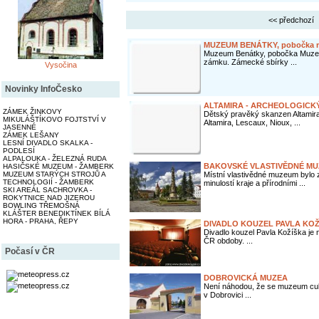
<< předchozí
MUZEUM BENÁTKY, pobočka m
Muzeum Benátky, pobočka Muzea 
zámku. Zámecké sbírky ...
Vysočina
Novinky InfoČesko
ALTAMIRA - ARCHEOLOGIC
ZÁMEK ŽINKOVY
Dětský pravěký skanzen Altamira
MIKULÁŠTÍKOVO FOJTSTVÍ V
Altamira, Lescaux, Nioux, ...
JASENNÉ
ZÁMEK LEŠANY
LESNÍ DIVADLO SKALKA -
PODLESÍ
ALPALOUKA - ŽELEZNÁ RUDA
BAKOVSKÉ VLASTIVĚDNÉ MU
HASIČSKÉ MUZEUM - ŽAMBERK
Místní vlastivědné muzeum bylo 
MUZEUM STARÝCH STROJŮ A
TECHNOLOGIÍ - ŽAMBERK
minulostí kraje a přírodními ...
SKI AREÁL SACHROVKA -
ROKYTNICE NAD JIZEROU
BOWLING TŘEMOŠNÁ
KLÁŠTER BENEDIKTÍNEK BÍLÁ
HORA - PRAHA, ŘEPY
DIVADLO KOUZEL PAVLA KOŽ
Divadlo kouzel Pavla Kožíška je n
ČR obdoby. ...
Počasí v ČR
DOBROVICKÁ MUZEA
Není náhodou, že se muzeum cukro
v Dobrovici ...