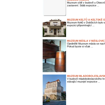
Muzeum sídlí v budově u Obecní
zastavení. Stálá expozice ...
MUZEUM KELTŮ A KELTSKÉ 
Muzeum Keltů v Dobšicích bylo s
expozici připomínající ...
MUZEUM MÁSLA V MÁSLOVIC
Ojedinělé Muzeum másla se nachá
Pokud byste si však ...
MUZEUM MLADOBOLESLAVSK
V budově mladoboleslavského hr
stávající muzejní expozice ...