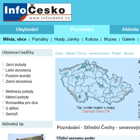
Ubytování
Poznávání
Aktivita
Města, obce
Památky
Hrady, zámky
Kultura
Muzea
Galerie
|
|
|
|
|
|
Ubytovací balíčky
Úvod
-
Střední Čechy - severovýchod - Polabí
-
Muzea
Z
Jarní pobyty
Letní dovolená
Podzim levněji
Zimní dovolená
Wellness pobyty
Aktivní pobyty
M
Romantika pro dva
P
Tip: zvolte region z mapy
S dětmi
s
Zobrazit celou ČR
O
Senioři
S
Náhodný tip
Poznávání - Střední Čechy - severový
Třídění seznamu podle: