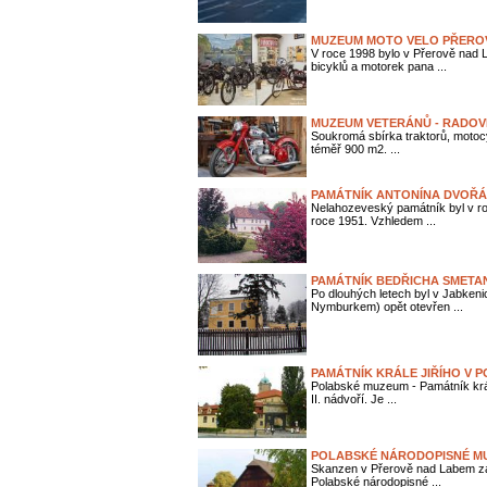
MUZEUM MOTO VELO PŘERO
V roce 1998 bylo v Přerově nad
bicyklů a motorek pana ...
MUZEUM VETERÁNŮ - RADOVE
Soukromá sbírka traktorů, motocy
téměř 900 m2. ...
PAMÁTNÍK ANTONÍNA DVOŘÁ
Nelahozeveský památník byl v r
roce 1951. Vzhledem ...
PAMÁTNÍK BEDŘICHA SMETAN
Po dlouhých letech byl v Jabkeni
Nymburkem) opět otevřen ...
PAMÁTNÍK KRÁLE JIŘÍHO V
Polabské muzeum - Památník krá
II. nádvoří. Je ...
POLABSKÉ NÁRODOPISNÉ M
Skanzen v Přerově nad Labem zah
Polabské národopisné ...