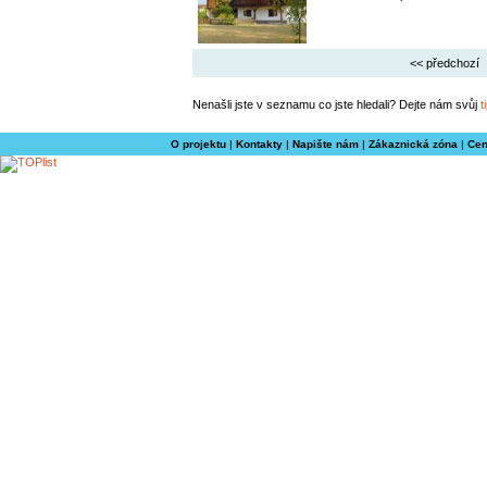
<< předchozí
Nenašli jste v seznamu co jste hledali? Dejte nám svůj
t
O projektu
|
Kontakty
|
Napište nám
|
Zákaznická zóna
|
Cen