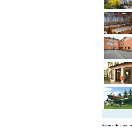
Nenašli jste v sezna