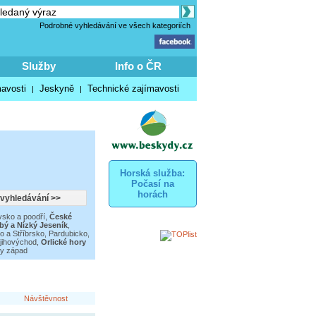
Podrobné vyhledávání ve všech kategoriích
Služby
Info o ČR
mavosti
Jeskyně
Technické zajímavosti
|
|
Horská služba:
Počasí na
horách
sko a poodří
,
České
bý a Nízký Jeseník
,
o a Stříbrsko
,
Pardubicko,
jihovýchod
,
Orlické hory
hy západ
Návštěvnost