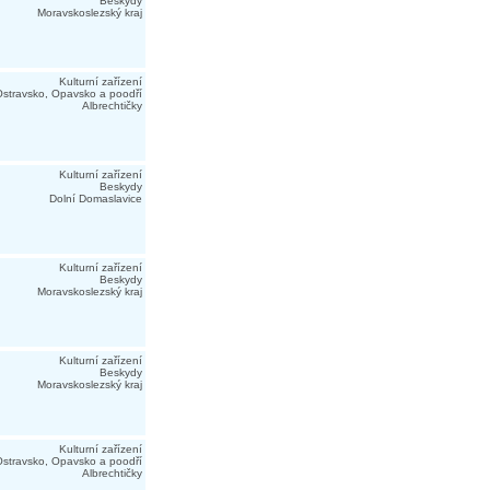
Beskydy
Moravskoslezský kraj
Kulturní zařízení
stravsko, Opavsko a poodří
Albrechtičky
Kulturní zařízení
Beskydy
Dolní Domaslavice
Kulturní zařízení
Beskydy
Moravskoslezský kraj
Kulturní zařízení
Beskydy
Moravskoslezský kraj
Kulturní zařízení
stravsko, Opavsko a poodří
Albrechtičky