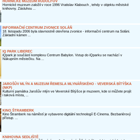
HORNICKÉ MUZEUM RUDOLFOV
Hornické muzeum založil v roce 1996 Vratislav Klabouch , tehdy v objektu městské
knihovny. Zásluhou ...
INFORMAČNÍ CENTRUM ZVONICE SOLÁŇ
18. listopadu 2006 byla slavnostně otevřena zvonice - informační centrum na Soláni.
Základní kámen ...
IQ PARK LIBEREC
iQpark je součástí komplexu Centrum Babylon. Vstup do iQparku se nachází v
Nákupním městečku. Na ...
JAROŠŮV MLÝN A MUZEUM ŘEMESLA MLYNÁŘSKÉHO - VEVERSKÁ BÍTÝŠKA
(NKP)
Kulturní památka Jarošův mlýn ve Veverské Bítýšce je muzeem, kde si můžete projít
i taková místa, ...
KINO ŠTRAMBERK
Kino Štramberk na náměstí je vybaveno digitální technologíí E-Cinema. Bezbariérový
přístup. ...
KNIHOVNA SEDLIŠTĚ