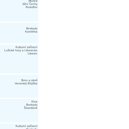
Muzea
Jižní Čechy
Rudolfov
Beskydy
Karolinka
Kulturní zařízení
Lužické hory a Liberecko
Liberec
Brno a okolí
Veverská Bítýška
Kina
Beskydy
Štramberk
Kulturní zařízení