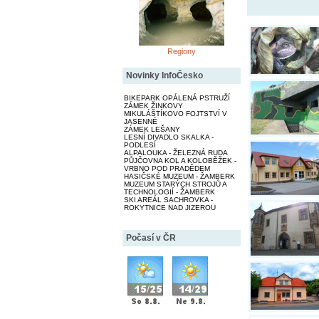
Regiony
Novinky InfoČesko
BIKEPARK OPÁLENÁ PSTRUŽÍ
ZÁMEK ŽINKOVY
MIKULÁŠTÍKOVO FOJTSTVÍ V
JASENNÉ
ZÁMEK LEŠANY
LESNÍ DIVADLO SKALKA -
PODLESÍ
ALPALOUKA - ŽELEZNÁ RUDA
PŮJČOVNA KOL A KOLOBĚŽEK -
VRBNO POD PRADĚDEM
HASIČSKÉ MUZEUM - ŽAMBERK
MUZEUM STARÝCH STROJŮ A
TECHNOLOGIÍ - ŽAMBERK
SKI AREÁL SACHROVKA -
ROKYTNICE NAD JIZEROU
Počasí v ČR