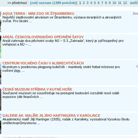
<< předchozí
[celý seznam (
1389 položek
)]
1
2
3
4
5
6
7
8
9
10
11
12
další
AQUA TERRA - MINI ZOO VE ŠTRAMBERKU
Zoo
Největší sladkovodní akvárium ve Štramberku, výstava terarijních a akvarijních
zvířat. Pro školní ...
AREÁL ČESKOSLOVENSKÉHO OPEVNĚNÍ ŠATOV
Areál zahrnuje dva pěchotní sruby MJ – S 3 „Zahrada“, který je zpřístupněný pro
veřejnost a MJ – ...
CENTRUM VOLNÉHO ČASU V ALBRECHTIČKÁCH
O
fitcentrum s posilovnou pingpong kulečník - mantinely stolní fotbal místnost pro
cvičení jógy, ...
ČESKÉ MUZEUM STŘÍBRA V KUTNÉ HOŘE
Současné muzeum se soustřeďuje na postupné budování rozsáhlé nové stálé
expozice (dle finančních ...
GALERIE AK. MALÍŘE JILJÍHO HARTINGERA V KAROLINCE
Akademický malíř Jiljí Hartinger (1935), rodák z Karolinky, vystudoval Vysokou školu
uměleckoprůmyslovou ...