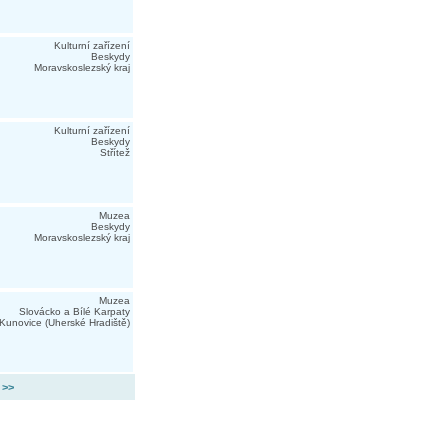
Kulturní zařízení
Beskydy
Moravskoslezský kraj
Kulturní zařízení
Beskydy
Střítež
Muzea
Beskydy
Moravskoslezský kraj
Muzea
Slovácko a Bílé Karpaty
Kunovice (Uherské Hradiště)
 >>