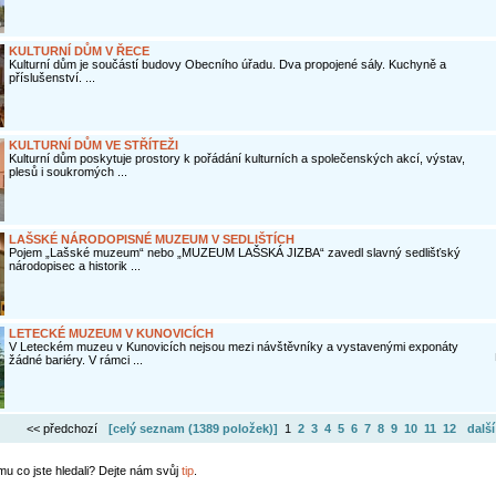
KULTURNÍ DŮM V ŘECE
Kulturní dům je součástí budovy Obecního úřadu. Dva propojené sály. Kuchyně a
příslušenství. ...
KULTURNÍ DŮM VE STŘÍTEŽI
Kulturní dům poskytuje prostory k pořádání kulturních a společenských akcí, výstav,
plesů i soukromých ...
LAŠSKÉ NÁRODOPISNÉ MUZEUM V SEDLIŠTÍCH
Pojem „Lašské muzeum“ nebo „MUZEUM LAŠSKÁ JIZBA“ zavedl slavný sedlišťský
národopisec a historik ...
LETECKÉ MUZEUM V KUNOVICÍCH
V Leteckém muzeu v Kunovicích nejsou mezi návštěvníky a vystavenými exponáty
žádné bariéry. V rámci ...
<< předchozí
[celý seznam (
1389 položek
)]
1
2
3
4
5
6
7
8
9
10
11
12
další
mu co jste hledali? Dejte nám svůj
tip
.