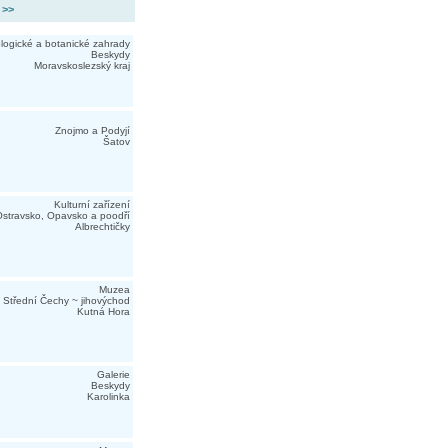
 >>
logické a botanické zahrady
Beskydy
Moravskoslezský kraj
Znojmo a Podyjí
Šatov
Kulturní zařízení
stravsko, Opavsko a poodří
Albrechtičky
Muzea
Střední Čechy ~ jihovýchod
Kutná Hora
Galerie
Beskydy
Karolinka