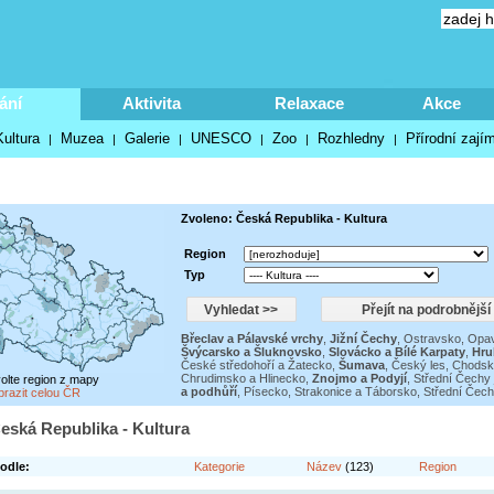
ání
Aktivita
Relaxace
Akce
Kultura
Muzea
Galerie
UNESCO
Zoo
Rozhledny
Přírodní zají
|
|
|
|
|
|
Zvoleno: Česká Republika - Kultura
Region
Typ
Břeclav a Pálavské vrchy
,
Jižní Čechy
,
Ostravsko, Opav
Švýcarsko a Šluknovsko
,
Slovácko a Bílé Karpaty
,
Hru
České středohoří a Žatecko
,
Šumava
,
Český les, Chodsk
Chrudimsko a Hlinecko
,
Znojmo a Podyjí
,
Střední Čechy 
volte region z mapy
a podhůří
,
Písecko, Strakonice a Táborsko
,
Střední Čec
brazit celou ČR
eská Republika - Kultura
odle:
Kategorie
Název
(123)
Region