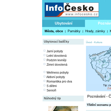
Ubytování
Poznáv
Města, obce
Památky
Hrady, zámky
|
|
|
Ubytovací balíčky
Úvod
-
Kultura
Jarní pobyty
Letní dovolená
Podzim levněji
Zimní dovolená
Wellness pobyty
Aktivní pobyty
Romantika pro dva
Tip: z
S dětmi
Zo
Senioři
Poznávání - Č
Náhodný tip
Třídění seznamu p