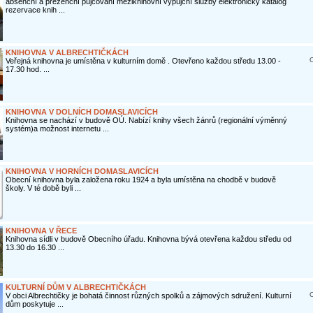
absenční a prezenční půjčování meziknihovní výpůjční služby elektronický katalog
rezervace knih ...
KNIHOVNA V ALBRECHTIČKÁCH
O
Veřejná knihovna je umístěna v kulturním domě . Otevřeno každou středu 13.00 -
17.30 hod. ...
KNIHOVNA V DOLNÍCH DOMASLAVICÍCH
Knihovna se nachází v budově OÚ. Nabízí knihy všech žánrů (regionální výměnný
systém)a možnost internetu ...
KNIHOVNA V HORNÍCH DOMASLAVICÍCH
Obecní knihovna byla založena roku 1924 a byla umístěna na chodbě v budově
školy. V té době byli ...
KNIHOVNA V ŘECE
Knihovna sídli v budově Obecního úřadu. Knihovna bývá otevřena každou středu od
13.30 do 16.30 ...
KULTURNÍ DŮM V ALBRECHTIČKÁCH
O
V obci Albrechtičky je bohatá činnost různých spolků a zájmových sdružení. Kulturní
dům poskytuje ...