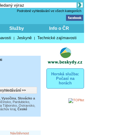
Podrobné vyhledávání ve všech kategoriích
Služby
Info o ČR
mavosti
Jeskyně
Technické zajímavosti
|
|
ti
Horská služba:
Počasí na
horách
,
Vysočina
,
Slovácko a
ičínsko
,
Pardubicko,
 a Táborsko
,
Ostravsko,
áchův kraj
,
České
Návštěvnost