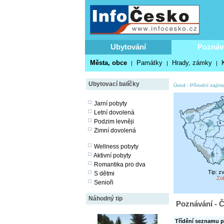
Ubytování
Poznáv
Města, obce
Památky
Hrady, zámky
|
|
|
Ubytovací balíčky
Úvod
-
Přírodní zajíma
Jarní pobyty
Letní dovolená
Podzim levněji
Zimní dovolená
Wellness pobyty
Aktivní pobyty
Romantika pro dva
Tip: z
S dětmi
Zo
Senioři
Náhodný tip
Poznávání - Č
Třídění seznamu p