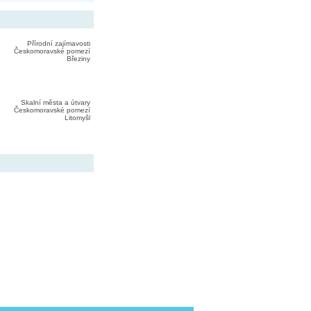
Přírodní zajímavosti
Českomoravské pomezí
Březiny
Skalní města a útvary
Českomoravské pomezí
Litomyšl