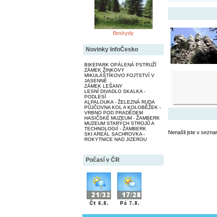
Beskydy
Novinky InfoČesko
BIKEPARK OPÁLENÁ PSTRUŽÍ
ZÁMEK ŽINKOVY
MIKULÁŠTÍKOVO FOJTSTVÍ V
JASENNÉ
ZÁMEK LEŠANY
LESNÍ DIVADLO SKALKA -
PODLESÍ
ALPALOUKA - ŽELEZNÁ RUDA
PŮJČOVNA KOL A KOLOBĚŽEK -
VRBNO POD PRADĚDEM
HASIČSKÉ MUZEUM - ŽAMBERK
MUZEUM STARÝCH STROJŮ A
TECHNOLOGIÍ - ŽAMBERK
Nenašli jste v sezna
SKI AREÁL SACHROVKA -
ROKYTNICE NAD JIZEROU
Počasí v ČR