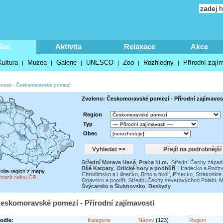
ání
Aktivita
Relaxace
Akce
Kultura
Muzea
Galerie
UNESCO
Zoo
Rozhledny
Přírodní zají
|
|
|
|
|
|
vosti
-
Českomoravské pomezí
Zvoleno: Českomoravské pomezí - Přírodní zajímavos
Region
Typ
Obec
Střední Morava Haná
,
Praha hl.m.
,
Střední Čechy západ
Bílé Karpaty
,
Orlické hory a podhůří
,
Hradecko a Podzv
volte region z mapy
Chrudimsko a Hlinecko
,
Brno a okolí
,
Písecko, Strakonice
brazit celou ČR
Opavsko a poodří
,
Střední Čechy severovýchod Polabí
,
M
Švýcarsko a Šluknovsko
,
Beskydy
eskomoravské pomezí - Přírodní zajímavosti
odle:
Kategorie
Název
(123)
Region