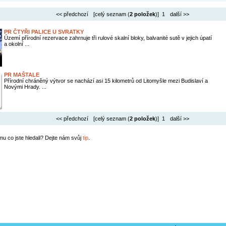
<< předchozí
[celý seznam (
2 položek
)] 1
další >>
PR ČTYŘI PALICE U SVRATKY
Území přírodní rezervace zahrnuje tři rulové skalní bloky, balvanité sutě v jejich úpatí
a okolní ...
PR MAŠTALE
Přírodní chráněný výtvor se nachází asi 15 kilometrů od Litomyšle mezi Budislaví a
Novými Hrady. ...
<< předchozí
[celý seznam (
2 položek
)] 1
další >>
mu co jste hledali? Dejte nám svůj
tip
.