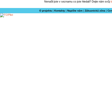
Nenašli jste v seznamu co jste hledali? Dejte nám svůj
t
O projektu
|
Kontakty
|
Napište nám
|
Zákaznická zóna
|
Cen