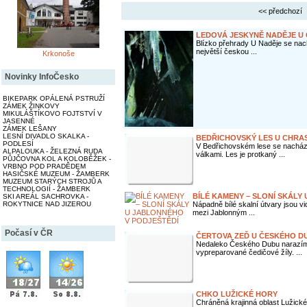
<< předchozí
LEDOVÁ JESKYNĚ NADĚJE U 
Blízko přehrady U Naděje se nac
největší českou ...
Krkonoše
Novinky InfoČesko
BIKEPARK OPÁLENÁ PSTRUŽÍ
ZÁMEK ŽINKOVY
MIKULÁŠTÍKOVO FOJTSTVÍ V
JASENNÉ
ZÁMEK LEŠANY
LESNÍ DIVADLO SKALKA -
BEDŘICHOVSKÝ LES U CHRA
PODLESÍ
V Bedřichovském lese se nacház
ALPALOUKA - ŽELEZNÁ RUDA
válkami. Les je protkaný ...
PŮJČOVNA KOL A KOLOBĚŽEK -
VRBNO POD PRADĚDEM
HASIČSKÉ MUZEUM - ŽAMBERK
MUZEUM STARÝCH STROJŮ A
TECHNOLOGIÍ - ŽAMBERK
BÍLÉ KAMENY – SLONÍ SKÁLY
SKI AREÁL SACHROVKA -
ROKYTNICE NAD JIZEROU
Nápadně bílé skalní útvary jsou vid
mezi Jablonným ...
Počasí v ČR
ČERTOVA ZEĎ U ČESKÉHO D
Nedaleko Českého Dubu narazíme
vypreparované čedičové žíly. ...
CHKO LUŽICKÉ HORY
Chráněná krajinná oblast Lužické