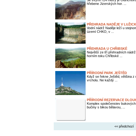
Se svými 724 metry je Oldřicho
hřebene Jizerských hor. ...
PŘEHRADA NADĚJE V LUŽIC
Vodní nádrž Naděje leží u stejn
území CHKO, v ...
PŘEHRADA U CHŘIBSKÉ
Největší ze tří přehradních nádrž
horním toku Chřibské ...
PŘÍRODNÍ PARK JEŠTĚD
Když se řekne Ještěd, většina z
vrcholu. Ne každý ...
PŘÍRODNÍ REZERVACE DLOU
Komplex společenstev bukových l
bučiny s bikou bělavou, ...
<< předchozí