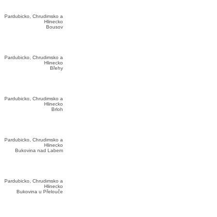
Pardubicko, Chrudimsko a
Hlinecko
Bousov
Pardubicko, Chrudimsko a
Hlinecko
Břehy
Pardubicko, Chrudimsko a
Hlinecko
Brloh
Pardubicko, Chrudimsko a
Hlinecko
Bukovina nad Labem
Pardubicko, Chrudimsko a
Hlinecko
Bukovina u Přelouče