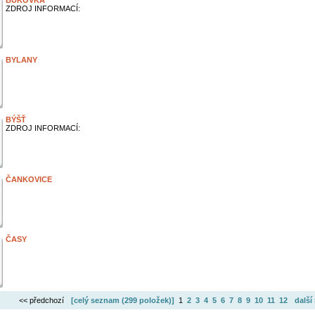
BUKOVKA
ZDROJ INFORMACÍ:
BYLANY
BÝŠŤ
ZDROJ INFORMACÍ:
ČANKOVICE
ČASY
<< předchozí
[celý seznam (
299 položek
)]
1
2
3
4
5
6
7
8
9
10
11
12
další