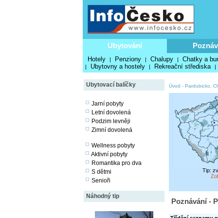
Ubytování
Poznáv
Hotely
Penziony
Chalupy
Chatky a bu
|
|
|
Ubytovny a hostely
Rekreační střediska
|
|
|
Ubytovací balíčky
Úvod
-
Pardubicko, C
Jarní pobyty
Letní dovolená
Podzim levněji
Zimní dovolená
Wellness pobyty
Aktivní pobyty
Romantika pro dva
Tip: z
S dětmi
Zo
Senioři
Náhodný tip
Poznávání - P