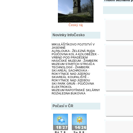
Třídění seznamu p
Český ráj
Novinky InfoČesko
MIKULÁŠTÍKOVO FOJTSTVÍ V
JASENNÉ
ALPALOUKA - ŽELEZNÁ RUDA
PŮJČOVNA KOL A KOLOBĚŽEK -
VRBNO POD PRADĚDEM
HASIČSKÉ MUZEUM - ŽAMBERK
MUZEUM STARÝCH STROJŮ A
TECHNOLOGIÍ - ŽAMBERK
SKI AREÁL SACHROVKA -
ROKYTNICE NAD JIZEROU
SKIAREÁL KOUPALIŠTĚ -
ROKYTNICE NAD JIZEROU
SKI PARK GRUŇ - PŮJČOVNA
ELEKTROKOL
MUZEUM RAPOTÍNSKÉ SKLÁRNY
ROZHLEDNA BUKOVKA
Počasí v ČR