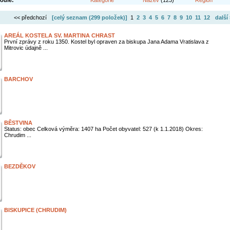
odle:
Kategorie
Název
(123)
Region
<< předchozí
[celý seznam (
299 položek
)]
1
2
3
4
5
6
7
8
9
10
11
12
další
AREÁL KOSTELA SV. MARTINA CHRAST
První zprávy z roku 1350. Kostel byl opraven za biskupa Jana Adama Vratislava z
Mitrovic údajně ...
BARCHOV
BĚSTVINA
Status: obec Celková výměra: 1407 ha Počet obyvatel: 527 (k 1.1.2018) Okres:
Chrudim ...
BEZDĚKOV
BISKUPICE (CHRUDIM)