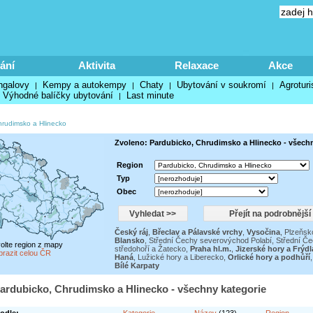
ání
Aktivita
Relaxace
Akce
ngalovy
Kempy a autokempy
Chaty
Ubytování v soukromí
Agroturi
|
|
|
|
Výhodné balíčky ubytování
Last minute
|
hrudimsko a Hlinecko
Zvoleno: Pardubicko, Chrudimsko a Hlinecko - všechn
Region
Typ
Obec
Český ráj
,
Břeclav a Pálavské vrchy
,
Vysočina
,
Plzeňsk
Blansko
,
Střední Čechy severovýchod Polabí
,
Střední Č
volte region z mapy
středohoří a Žatecko
,
Praha hl.m.
,
Jizerské hory a Frýd
brazit celou ČR
Haná
,
Lužické hory a Liberecko
,
Orlické hory a podhůří
Bílé Karpaty
ardubicko, Chrudimsko a Hlinecko - všechny kategorie