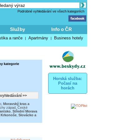
Podrobné vyhledávání ve všech kategoriích
Služby
Info o ČR
stika a ranče
Apartmány
Business hotely
|
|
y kategorie
Horská služba:
Počasí na
horách
o
,
Moravský kras a
echy západ
,
České
lantsko
,
Střední Morava
,
Krkonoše
,
Slovácko a