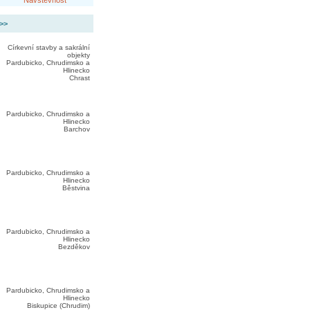
Návštěvnost
 >>
Církevní stavby a sakrální
objekty
Pardubicko, Chrudimsko a
Hlinecko
Chrast
Pardubicko, Chrudimsko a
Hlinecko
Barchov
Pardubicko, Chrudimsko a
Hlinecko
Běstvina
Pardubicko, Chrudimsko a
Hlinecko
Bezděkov
Pardubicko, Chrudimsko a
Hlinecko
Biskupice (Chrudim)