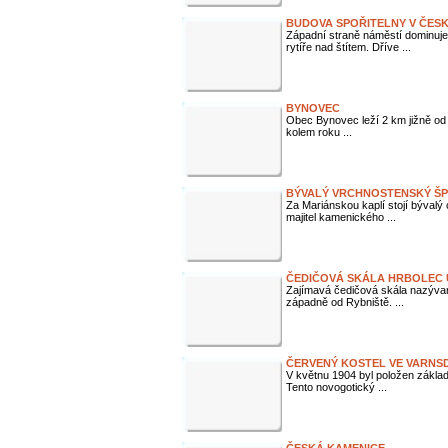
BUDOVA SPOŘITELNY V ČESK
Západní straně náměstí dominuj
rytíře nad štítem. Dříve ...
BYNOVEC
Obec Bynovec leží 2 km jižně od Arn
kolem roku ...
BÝVALÝ VRCHNOSTENSKÝ ŠPI
Za Mariánskou kaplí stojí bývalý
majitel kamenického ...
ČEDIČOVÁ SKÁLA HRBOLEC 
Zajímavá čedičová skála nazývaná
západně od Rybniště. ...
ČERVENÝ KOSTEL VE VARNS
V květnu 1904 byl položen základ
Tento novogotický ...