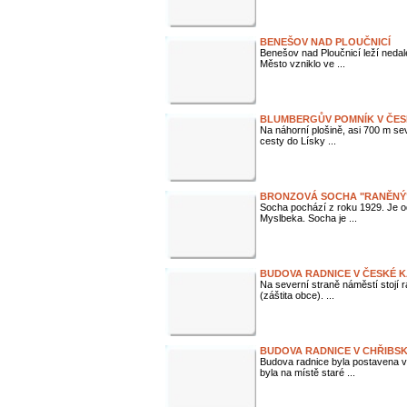
BENEŠOV NAD PLOUČNICÍ
Benešov nad Ploučnicí leží nedal
Město vzniklo ve ...
BLUMBERGŮV POMNÍK V ČES
Na náhorní plošině, asi 700 m se
cesty do Lísky ...
BRONZOVÁ SOCHA "RANĚNÝ"
Socha pochází z roku 1929. Je 
Myslbeka. Socha je ...
BUDOVA RADNICE V ČESKÉ K
Na severní straně náměstí stojí r
(záštita obce). ...
BUDOVA RADNICE V CHŘIBS
Budova radnice byla postavena 
byla na místě staré ...