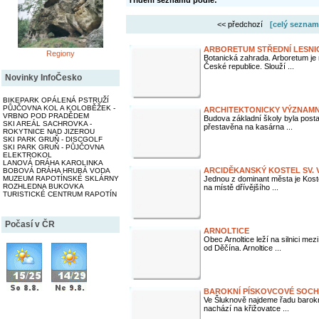
Třídění seznamu podle:
<< předchozí
[celý seznam
ARBORETUM STŘEDNÍ LESNI
Regiony
Botanická zahrada. Arboretum je
České republice. Slouží ...
Novinky InfoČesko
BIKEPARK OPÁLENÁ PSTRUŽÍ
PŮJČOVNA KOL A KOLOBĚŽEK -
ARCHITEKTONICKY VÝZNAMN
VRBNO POD PRADĚDEM
Budova základní školy byla posta
SKI AREÁL SACHROVKA -
přestavěna na kasárna ...
ROKYTNICE NAD JIZEROU
SKI PARK GRUŇ - DISCGOLF
SKI PARK GRUŇ - PŮJČOVNA
ELEKTROKOL
LANOVÁ DRÁHA KAROLINKA
ARCIDĚKANSKÝ KOSTEL SV. 
BOBOVÁ DRÁHA HRUBÁ VODA
MUZEUM RAPOTÍNSKÉ SKLÁRNY
Jednou z dominant města je Koste
ROZHLEDNA BUKOVKA
na místě dřívějšího ...
TURISTICKÉ CENTRUM RAPOTÍN
Počasí v ČR
ARNOLTICE
Obec Arnoltice leží na silnici 
od Děčína. Arnoltice ...
BAROKNÍ PÍSKOVCOVÉ SOCH
Ve Šluknově najdeme řadu barok
nachází na křižovatce ...