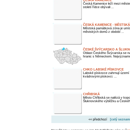
ČESKÁ KAMENICE
Česká Kamenice leží mezi městem 
století řídce obývali ...
ČESKÁ KAMENICE - MĚSTSK
Městská památková zóna je umís
městských domů z období ...
ČESKÉ ŠVÝCARSKO A ŠLUK
Oblast Českého Švýcarska se na
hranic s Německem. Nejvýznamně
CHKO LABSKÉ PÍSKOVCE
Labské pískovce zahrnují území 
kvádrovými pískovci. ...
CHŘIBSKÁ
Město Chřibská se nalézá v kopco
Šluknovského výběžku a Českého
<< předchozí
[celý seznam