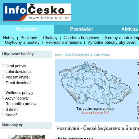
Ubytování
Poznávání
Aktivita
Hotely
Penziony
Chalupy
Chatky a bungalovy
Kempy a autokem
|
|
|
|
Ubytovny a hostely
Rekreační střediska
Výhodné balíčky ubytování
|
|
|
Ubytovací balíčky
Úvod
-
České Švýcarsko a Šluknovsko
Z
Jarní pobyty
Letní dovolená
Podzim levněji
Zimní dovolená
Wellness pobyty
Aktivní pobyty
Č
Romantika pro dva
p
Tip: zvolte region z mapy
S dětmi
S
Zobrazit celou ČR
J
Senioři
Náhodný tip
Poznávání - České Švýcarsko a Šlukn