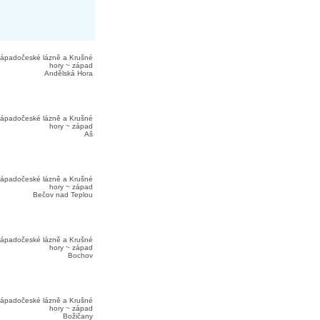
ápadočeské lázně a Krušné
hory ~ západ
Andělská Hora
ápadočeské lázně a Krušné
hory ~ západ
Aš
ápadočeské lázně a Krušné
hory ~ západ
Bečov nad Teplou
ápadočeské lázně a Krušné
hory ~ západ
Bochov
ápadočeské lázně a Krušné
hory ~ západ
Božičany