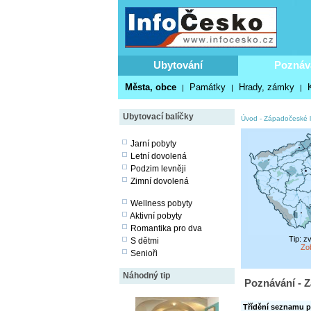
Ubytování
Poznáv
Města, obce
Památky
Hrady, zámky
|
|
|
Ubytovací balíčky
Úvod
-
Západočeské l
Jarní pobyty
Letní dovolená
Podzim levněji
Zimní dovolená
Wellness pobyty
Aktivní pobyty
Romantika pro dva
Tip: z
S dětmi
Zo
Senioři
Náhodný tip
Poznávání - Z
Třídění seznamu p