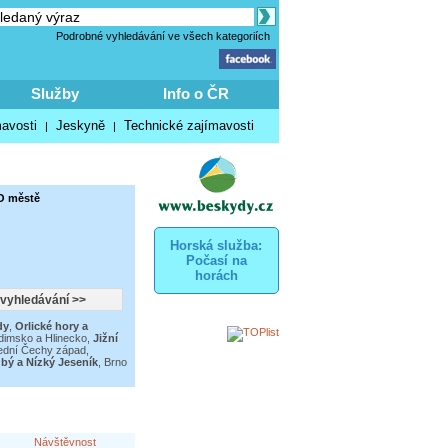
Podrobné vyhledávání ve všech kategoriích
Služby
Info o ČR
mavosti
Jeskyně
Technické zajímavosti
|
|
 O městě
Horská služba:
Počasí na
horách
dy
,
Orlické hory a
dimsko a Hlinecko
,
Jižní
ední Čechy západ
,
bý a Nízký Jeseník
,
Brno
Návštěvnost