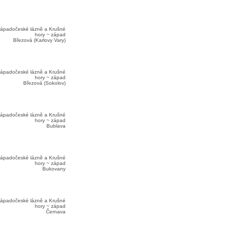
ápadočeské lázně a Krušné
hory ~ západ
Březová (Karlovy Vary)
ápadočeské lázně a Krušné
hory ~ západ
Březová (Sokolov)
ápadočeské lázně a Krušné
hory ~ západ
Bublava
ápadočeské lázně a Krušné
hory ~ západ
Bukovany
ápadočeské lázně a Krušné
hory ~ západ
Černava