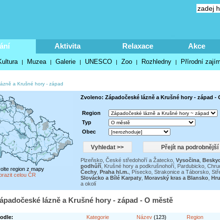
ání
Aktivita
Relaxace
Akce
Kultura
Muzea
Galerie
UNESCO
Zoo
Rozhledny
Přírodní zají
|
|
|
|
|
|
ázně a Krušné hory - západ
Zvoleno: Západočeské lázně a Krušné hory - západ -
Region
Typ
Obec
Plzeňsko
,
České středohoří a Žatecko
,
Vysočina
,
Besky
podhůří
,
Krušné hory a podkrušnohoří
,
Pardubicko, Chru
volte region z mapy
Čechy
,
Praha hl.m.
,
Písecko, Strakonice a Táborsko
,
Stř
brazit celou ČR
Slovácko a Bílé Karpaty
,
Moravský kras a Blansko
,
Hru
a okolí
ápadočeské lázně a Krušné hory - západ - O městě
odle:
Kategorie
Název
(123)
Region