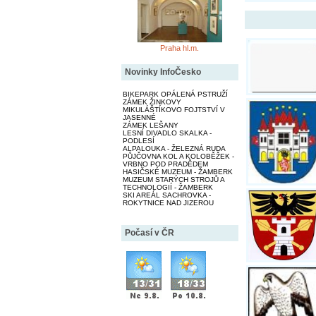
Praha hl.m.
Novinky InfoČesko
BIKEPARK OPÁLENÁ PSTRUŽÍ
ZÁMEK ŽINKOVY
MIKULÁŠTÍKOVO FOJTSTVÍ V
JASENNÉ
ZÁMEK LEŠANY
LESNÍ DIVADLO SKALKA -
PODLESÍ
ALPALOUKA - ŽELEZNÁ RUDA
PŮJČOVNA KOL A KOLOBĚŽEK -
VRBNO POD PRADĚDEM
HASIČSKÉ MUZEUM - ŽAMBERK
MUZEUM STARÝCH STROJŮ A
TECHNOLOGIÍ - ŽAMBERK
SKI AREÁL SACHROVKA -
ROKYTNICE NAD JIZEROU
Počasí v ČR