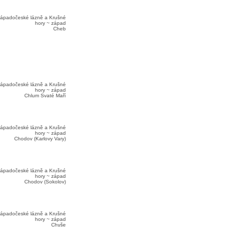
ápadočeské lázně a Krušné
hory ~ západ
Cheb
ápadočeské lázně a Krušné
hory ~ západ
Chlum Svaté Maří
ápadočeské lázně a Krušné
hory ~ západ
Chodov (Karlovy Vary)
ápadočeské lázně a Krušné
hory ~ západ
Chodov (Sokolov)
ápadočeské lázně a Krušné
hory ~ západ
Chyše