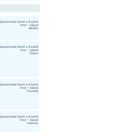
ápadočeské lázně a Krušné
hory ~ západ
Merklín
ápadočeské lázně a Krušné
hory ~ západ
Ostrov
ápadočeské lázně a Krušné
hory ~ západ
Poustka
ápadočeské lázně a Krušné
hory ~ západ
Sokolov