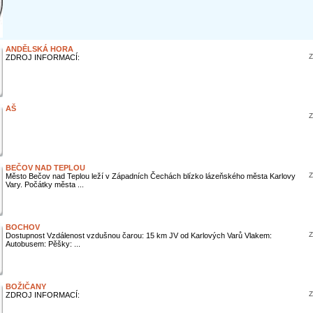
ANDĚLSKÁ HORA
Z
ZDROJ INFORMACÍ:
AŠ
Z
BEČOV NAD TEPLOU
Z
Město Bečov nad Teplou leží v Západních Čechách blízko lázeňského města Karlovy
Vary. Počátky města ...
BOCHOV
Z
Dostupnost Vzdálenost vzdušnou čarou: 15 km JV od Karlových Varů Vlakem:
Autobusem: Pěšky: ...
BOŽIČANY
Z
ZDROJ INFORMACÍ: