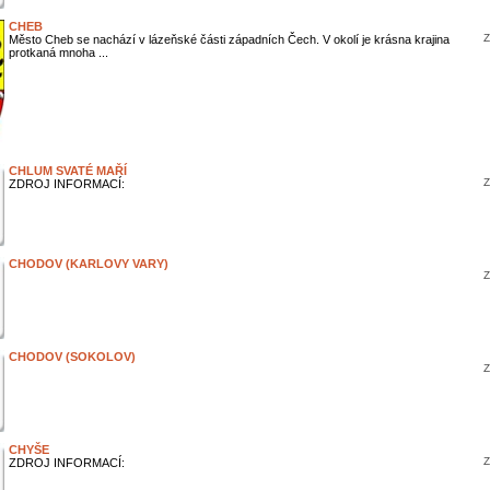
CHEB
Z
Město Cheb se nachází v lázeňské části západních Čech. V okolí je krásna krajina
protkaná mnoha ...
CHLUM SVATÉ MAŘÍ
Z
ZDROJ INFORMACÍ:
CHODOV (KARLOVY VARY)
Z
CHODOV (SOKOLOV)
Z
CHYŠE
Z
ZDROJ INFORMACÍ: