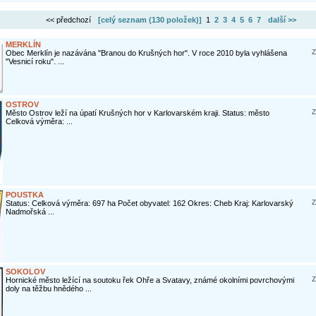
<< předchozí
[celý seznam (
130 položek
)]
1
2
3
4
5
6
7
další >>
MERKLÍN
Z
Obec Merklín je nazávána "Branou do Krušných hor". V roce 2010 byla vyhlášena
"Vesnicí roku". ...
OSTROV
Z
Město Ostrov leží na úpatí Krušných hor v Karlovarském kraji. Status: město
Celková výměra: ...
POUSTKA
Z
Status: Celková výměra: 697 ha Počet obyvatel: 162 Okres: Cheb Kraj: Karlovarský
Nadmořská ...
SOKOLOV
Z
Hornické město ležící na soutoku řek Ohře a Svatavy, známé okolními povrchovými
doly na těžbu hnědého ...