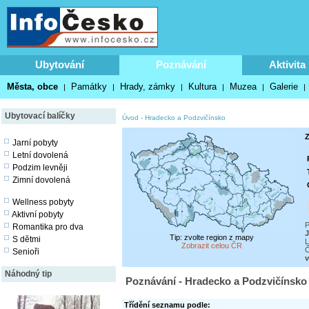
Ubytování
Poznávání
Aktivita
Města, obce
Památky
Hrady, zámky
Kultura
Muzea
Galerie
|
|
|
|
|
|
Ubytovací balíčky
Úvod
-
Hradecko a Podzvičínsko
Z
Jarní pobyty
Letní dovolená
Podzim levněji
Zimní dovolená
Wellness pobyty
Aktivní pobyty
P
Romantika pro dva
J
Tip: zvolte region z mapy
S dětmi
L
Zobrazit celou ČR
Č
Senioři
v
Náhodný tip
Poznávání - Hradecko a Podzvičínsko
Třídění seznamu podle: