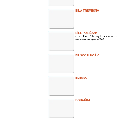
BÍLÁ TŘEMEŠNÁ
BÍLÉ POLIČANY
Obec Bílé Poličany leží v údolí ř
nadmořské výšce 294 ...
BÍLSKO U HOŘIC
BLEŠNO
BOHÁŇKA