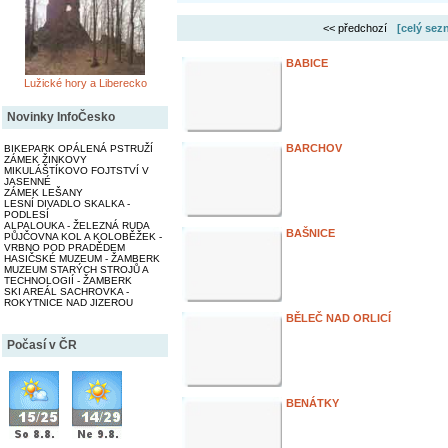
<< předchozí
[celý sez
BABICE
Lužické hory a Liberecko
Novinky InfoČesko
BARCHOV
BIKEPARK OPÁLENÁ PSTRUŽÍ
ZÁMEK ŽINKOVY
MIKULÁŠTÍKOVO FOJTSTVÍ V
JASENNÉ
ZÁMEK LEŠANY
LESNÍ DIVADLO SKALKA -
PODLESÍ
ALPALOUKA - ŽELEZNÁ RUDA
BAŠNICE
PŮJČOVNA KOL A KOLOBĚŽEK -
VRBNO POD PRADĚDEM
HASIČSKÉ MUZEUM - ŽAMBERK
MUZEUM STARÝCH STROJŮ A
TECHNOLOGIÍ - ŽAMBERK
SKI AREÁL SACHROVKA -
ROKYTNICE NAD JIZEROU
BĚLEČ NAD ORLICÍ
Počasí v ČR
BENÁTKY