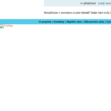
<< předchozí
[celý sez
Nenašli jste v seznamu co jste hledali? Dejte nám svůj
t
O projektu
|
Kontakty
|
Napište nám
|
Zákaznická zóna
|
Cen