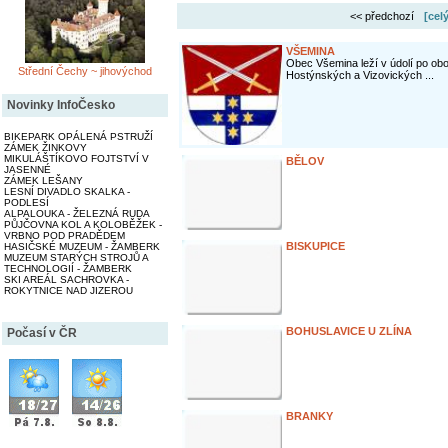
<< předchozí
[cel
VŠEMINA
Obec Všemina leží v údolí po ob
Střední Čechy ~ jihovýchod
Hostýnských a Vizovických ...
Novinky InfoČesko
BIKEPARK OPÁLENÁ PSTRUŽÍ
ZÁMEK ŽINKOVY
MIKULÁŠTÍKOVO FOJTSTVÍ V
BĚLOV
JASENNÉ
ZÁMEK LEŠANY
LESNÍ DIVADLO SKALKA -
PODLESÍ
ALPALOUKA - ŽELEZNÁ RUDA
PŮJČOVNA KOL A KOLOBĚŽEK -
VRBNO POD PRADĚDEM
BISKUPICE
HASIČSKÉ MUZEUM - ŽAMBERK
MUZEUM STARÝCH STROJŮ A
TECHNOLOGIÍ - ŽAMBERK
SKI AREÁL SACHROVKA -
ROKYTNICE NAD JIZEROU
BOHUSLAVICE U ZLÍNA
Počasí v ČR
BRANKY