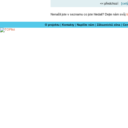
<< předchozí
[cel
Nenašli jste v seznamu co jste hledali? Dejte nám svůj
t
O projektu
|
Kontakty
|
Napište nám
|
Zákaznická zóna
|
Cen