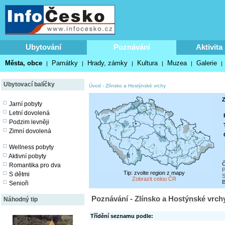
Ubytování
Poznávání
Aktivita
Města, obce
Památky
Hrady, zámky
Kultura
Muzea
Galerie
|
|
|
|
|
|
Ubytovací balíčky
Úvod
-
Zlínsko a Hostýnské vrchy
Z
Jarní pobyty
Letní dovolená
Podzim levněji
Zimní dovolená
Wellness pobyty
Aktivní pobyty
Č
Romantika pro dva
P
Tip: zvolte region z mapy
S dětmi
S
Zobrazit celou ČR
Senioři
Poznávání - Zlínsko a Hostýnské vrch
Náhodný tip
Třídění seznamu podle: