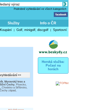
Podrobné vyhledávání ve všech kategoriích
Služby
Info o ČR
Koupání
Golf, minigolf, discgolf
Sportovní
|
|
Horská služba:
Počasí na
horách
ník
,
Moravský kras a
Jižní Čechy
,
Písecko,
, Chodsko a Stříbrsko
,
 Čechy západ
,