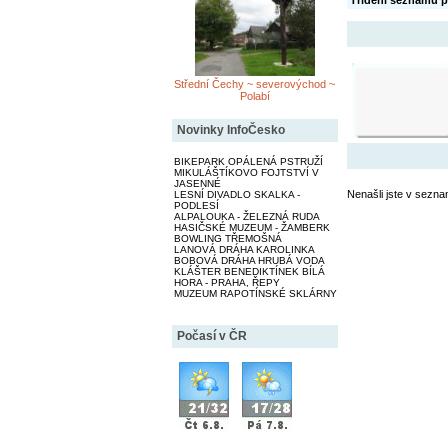
Třídění seznamu p
Střední Čechy ~ severovýchod ~
Polabí
Novinky InfoČesko
BIKEPARK OPÁLENÁ PSTRUŽÍ
MIKULÁŠTÍKOVO FOJTSTVÍ V
JASENNÉ
Nenašli jste v sezna
LESNÍ DIVADLO SKALKA -
PODLESÍ
ALPALOUKA - ŽELEZNÁ RUDA
HASIČSKÉ MUZEUM - ŽAMBERK
BOWLING TŘEMOŠNÁ
LANOVÁ DRÁHA KAROLINKA
BOBOVÁ DRÁHA HRUBÁ VODA
KLÁŠTER BENEDIKTÍNEK BÍLÁ
HORA - PRAHA, ŘEPY
MUZEUM RAPOTÍNSKÉ SKLÁRNY
Počasí v ČR