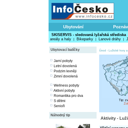
Ubytování
Poznáv
SKISERVIS - sledovaná lyžařská střediska
areály a haly
Bikeparky
Lanové dráhy
J
|
|
|
Ubytovací balíčky
Úvod
-
Lužické hory a
Jarní pobyty
Letní dovolená
Podzim levněji
Zimní dovolená
Wellness pobyty
Aktivní pobyty
Romantika pro dva
Tip: z
S dětmi
Zo
Senioři
Náhodný tip
Aktivity - Luž