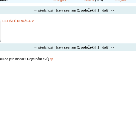
odle:
Kategorie
Název
(123)
Region
<< předchozí
[celý seznam (
1 položek
)] 1
další >>
LETIŠTĚ DRUŽCOV
<< předchozí
[celý seznam (
1 položek
)] 1
další >>
mu co jste hledali? Dejte nám svůj
tip
.