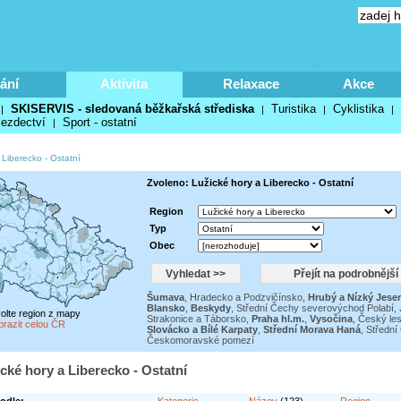
ání
Aktivita
Relaxace
Akce
SKISERVIS - sledovaná běžkařská střediska
Turistika
Cyklistika
|
|
|
|
ezdectví
Sport - ostatní
|
 Liberecko
-
Ostatní
Zvoleno: Lužické hory a Liberecko - Ostatní
Region
Typ
Obec
Šumava
,
Hradecko a Podzvičínsko
,
Hrubý a Nízký Jese
Blansko
,
Beskydy
,
Střední Čechy severovýchod Polabí
,
volte region z mapy
Strakonice a Táborsko
,
Praha hl.m.
,
Vysočina
,
Český les
brazit celou ČR
Slovácko a Bílé Karpaty
,
Střední Morava Haná
,
Střední
Českomoravské pomezí
ické hory a Liberecko - Ostatní