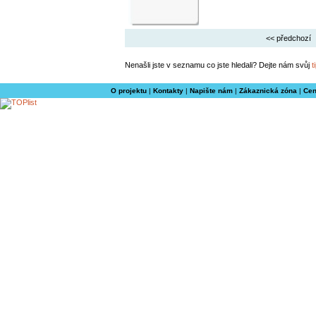
<< předchozí
Nenašli jste v seznamu co jste hledali? Dejte nám svůj
t
O projektu
|
Kontakty
|
Napište nám
|
Zákaznická zóna
|
Cen