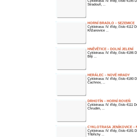
Cyklotrasa: IV. třídy, číslo 4195 
Stradouň, ...
HORNÍ BRADLO – SEZEMICE
Cyklotrasa: IV. třídy, číslo 4112
Křižanovice ...
HNĚVĚTICE – DOLNÍ JELENÍ
Cyklotrasa: IV. třídy, číslo 4186
Bílý ...
HERÁLEC – NOVÉ HRADY
Cyklotrasa: IV. třídy, číslo 4180
Čachnov, ...
DRHOTÍN – HORNÍ ROVEŇ
Cyklotrasa: IV. třídy, číslo 4111 
Chrudim, ...
CYKLOTRASA JENÍKOVICE –
Cyklotrasa: IV. třídy, číslo 4181
Třibřichy ...