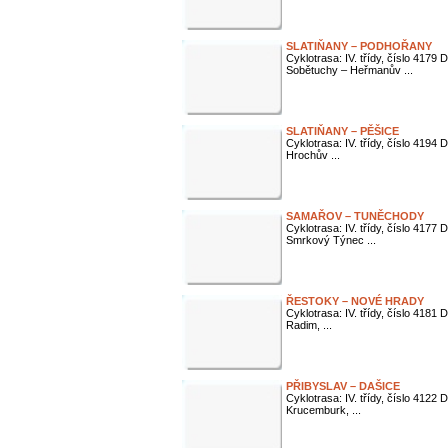
SLATIŇANY – PODHOŘANY
Cyklotrasa: IV. třídy, číslo 4179 
Sobětuchy – Heřmanův ...
SLATIŇANY – PĚŠICE
Cyklotrasa: IV. třídy, číslo 4194 
Hrochův ...
SAMAŘOV – TUNĚCHODY
Cyklotrasa: IV. třídy, číslo 4177
Smrkový Týnec ...
ŘESTOKY – NOVÉ HRADY
Cyklotrasa: IV. třídy, číslo 4181
Radim, ...
PŘIBYSLAV – DAŠICE
Cyklotrasa: IV. třídy, číslo 4122 
Krucemburk, ...