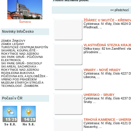
Třídění seznamu podle:
<< předchozí
ŽĎÁREC U SKUTČE – KŘENO
Šumava
Cyklotrasa: IV. třídy, číslo 4024
Předhradí, ...
Novinky InfoČesko
ZÁMEK ŽINKOVY
ZÁMEK LEŠANY
VLASTIVĚDNÁ STEZKA KRAJ
TURISTICKÉ CENTRUM RAPOTÍN
Délka trasy: 82 km Zaměření: vla
SKIAREÁL KOUPALIŠTĚ -
přírodními ...
ROKYTNICE NAD JIZEROU
SKI PARK GRUŇ - PŮJČOVNA
ELEKTROKOL
SKI PARK GRUŇ - DISCGOLF
SKI AREÁL SACHROVKA -
ROKYTNICE NAD JIZEROU
VINARY – NOVÉ HRADY
ROZHLEDNA BUKOVKA
Cyklotrasa: IV. třídy, číslo 4227
PŮJČOVNA KOL A KOLOBĚŽEK -
Libecina, ...
VRBNO POD PRADĚDEM
MUZEUM STARÝCH STROJŮ A
TECHNOLOGIÍ - ŽAMBERK
UHERSKO – SRUBY
Počasí v ČR
Cyklotrasa: IV. třídy, číslo 4237
Sruby ...
TRHOVÁ KAMENICE – UHERS
Cyklotrasa: IV. třídy, číslo 4121
Nasavrky, ...