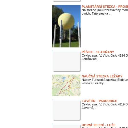
PLANETÁRNÍ STEZKA - PROS
Na stezce jsou rozestavěny mode
o nich. Tato stezka ...
PĚŠICE – SLATIŇANY
Cyklotrasa: IV. třídy, číslo 4194
Jenišovice, ...
NAUČNÁ STEZKA LEŽÁKY
Název Turistická stezka představ
vesnice Ležáky ...
LOVĚTÍN – PARDUBICE
Cyklotrasa: IV. třídy, číslo 4119
Javorné, ...
HORNÍ JELENÍ – LUŽE