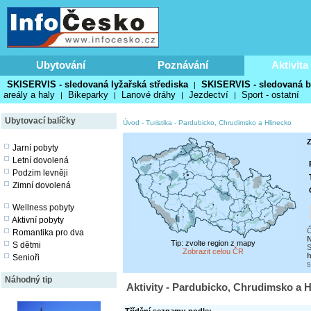
Ubytování
Poznávání
Aktivita
SKISERVIS - sledovaná lyžařská střediska
SKISERVIS - sledovaná b
|
areály a haly
Bikeparky
Lanové dráhy
Jezdectví
Sport - ostatní
|
|
|
|
Ubytovací balíčky
Úvod
-
Turistika
-
Pardubicko, Chrudimsko a Hlinecko
Z
Jarní pobyty
Letní dovolená
Podzim levněji
Zimní dovolená
Wellness pobyty
Aktivní pobyty
Č
Romantika pro dva
N
Tip: zvolte region z mapy
S dětmi
S
Zobrazit celou ČR
h
Senioři
s
Náhodný tip
Aktivity - Pardubicko, Chrudimsko a Hl