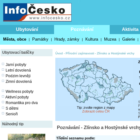
Ubytování
Poznávání
Aktivita
Města, obce
Památky
Hrady, zámky
Kultura
Muzea
Galerie
|
|
|
|
|
|
Ubytovací balíčky
Úvod
-
Přírodní zajímavosti
-
Zlínsko a Hostýnské vrchy
Z
Jarní pobyty
Letní dovolená
Podzim levněji
Zimní dovolená
Wellness pobyty
Aktivní pobyty
S
Romantika pro dva
P
Tip: zvolte region z mapy
S dětmi
v
Zobrazit celou ČR
S
Senioři
F
Náhodný tip
Poznávání - Zlínsko a Hostýnské vrchy
Třídění seznamu podle: