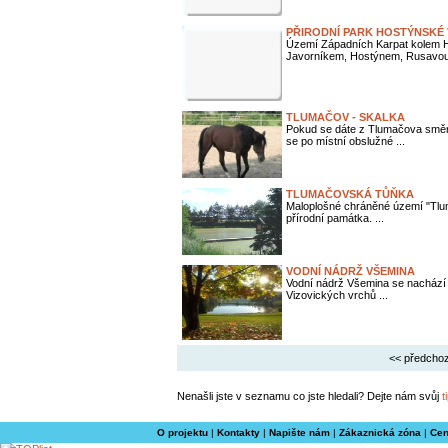
PŘIRODNÍ PARK HOSTÝNSKÉ
Území Západních Karpat kolem H
Javorníkem, Hostýnem, Rusavou 
TLUMAČOV - SKALKA
Pokud se dáte z Tlumačova směre
se po místní obslužné ...
TLUMAČOVSKÁ TŮŇKA
Maloplošné chráněné území "Tlu
přírodní památka. ...
VODNÍ NÁDRŽ VŠEMINA
Vodní nádrž Všemina se nachází n
Vizovických vrchů ...
<< předchoz
Nenašli jste v seznamu co jste hledali? Dejte nám svůj
t
O projektu
|
Kontakty
|
Napište nám
|
Zákaznická zóna
|
Cen