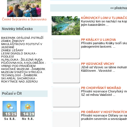
<< předchoz
KŮROVICKÝ LOM U TLUMAČ
České Švýcarsko a Šluknovsko
Kurovický lom se nachází na kop
jejím katastrálním ...
Novinky InfoČesko
BIKEPARK OPÁLENÁ PSTRUŽÍ
PP KRÁLKY U LUKOVA
ZÁMEK ŽINKOVY
Přírodní památku Králky tvoří sk
MIKULÁŠTÍKOVO FOJTSTVÍ V
paleogenními lavicemi. ...
JASENNÉ
ZÁMEK LEŠANY
LESNÍ DIVADLO SKALKA -
PODLESÍ
ALPALOUKA - ŽELEZNÁ RUDA
PŮJČOVNA KOL A KOLOBĚŽEK -
PP VIZOVICKÉ VRCHY
VRBNO POD PRADĚDEM
Jižně od Vizovic se táhne mohut
HASIČSKÉ MUZEUM - ŽAMBERK
Klášťovem . Vizovické ...
MUZEUM STARÝCH STROJŮ A
TECHNOLOGIÍ - ŽAMBERK
SKI AREÁL SACHROVKA -
ROKYTNICE NAD JIZEROU
PR CHORYŇSKÝ MOKŘAD
Přírodní rezervace Choryňský m
Počasí v ČR
SZ od města Valašské ...
PR OBŘANY V HOSTÝNSKÝCH
Přírodní rezervace Obřany se na
prudkém severním a sevezápadní