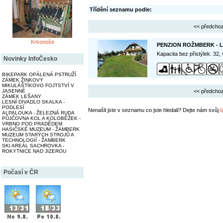
Třídění seznamu podle:
<< předchoz
Krkonoše
PENZION ROŽMBERK - 
Kapacita bez přistýlek: 32,
Novinky InfoČesko
BIKEPARK OPÁLENÁ PSTRUŽÍ
ZÁMEK ŽINKOVY
MIKULÁŠTÍKOVO FOJTSTVÍ V
<< předchoz
JASENNÉ
ZÁMEK LEŠANY
LESNÍ DIVADLO SKALKA -
PODLESÍ
Nenašli jste v seznamu co jste hledali? Dejte nám svůj
t
ALPALOUKA - ŽELEZNÁ RUDA
PŮJČOVNA KOL A KOLOBĚŽEK -
VRBNO POD PRADĚDEM
HASIČSKÉ MUZEUM - ŽAMBERK
MUZEUM STARÝCH STROJŮ A
TECHNOLOGIÍ - ŽAMBERK
SKI AREÁL SACHROVKA -
ROKYTNICE NAD JIZEROU
Počasí v ČR