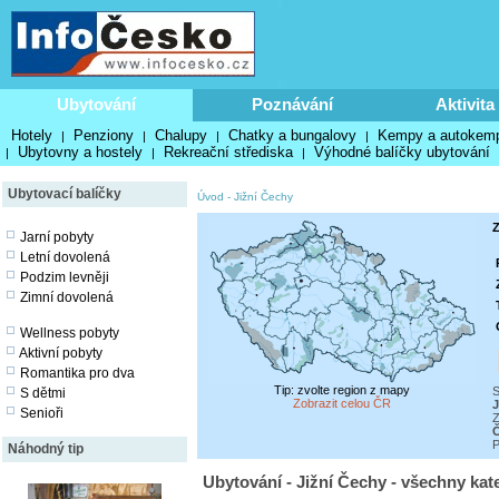
Ubytování
Poznávání
Aktivita
Hotely
Penziony
Chalupy
Chatky a bungalovy
Kempy a autokem
|
|
|
|
Ubytovny a hostely
Rekreační střediska
Výhodné balíčky ubytování
|
|
|
Ubytovací balíčky
Úvod
-
Jižní Čechy
Z
Jarní pobyty
Letní dovolená
Podzim levněji
Zimní dovolená
Wellness pobyty
Aktivní pobyty
Romantika pro dva
Tip: zvolte region z mapy
S
S dětmi
Zobrazit celou ČR
J
Senioři
Z
Č
P
Náhodný tip
Ubytování - Jižní Čechy - všechny kat