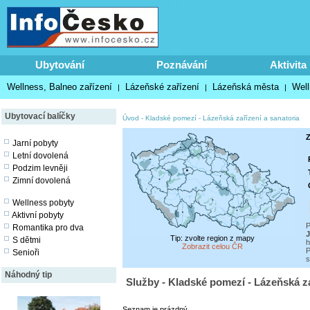
Ubytování
Poznávání
Aktivita
Wellness, Balneo zařízení
Lázeňské zařízení
Lázeňská města
Well
|
|
|
Ubytovací balíčky
Úvod
-
Kladské pomezí
-
Lázeňská zařízení a sanatoria
Z
Jarní pobyty
Letní dovolená
Podzim levněji
Zimní dovolená
Wellness pobyty
Aktivní pobyty
P
Romantika pro dva
J
Tip: zvolte region z mapy
S dětmi
h
Zobrazit celou ČR
P
Senioři
s
Náhodný tip
Služby - Kladské pomezí - Lázeňská za
Seznam je prázdný.