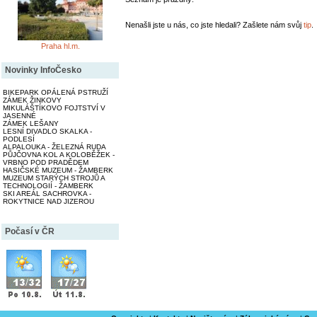
Nenašli jste u nás, co jste hledali? Zašlete nám svůj
tip
.
Praha hl.m.
Novinky InfoČesko
BIKEPARK OPÁLENÁ PSTRUŽÍ
ZÁMEK ŽINKOVY
MIKULÁŠTÍKOVO FOJTSTVÍ V
JASENNÉ
ZÁMEK LEŠANY
LESNÍ DIVADLO SKALKA -
PODLESÍ
ALPALOUKA - ŽELEZNÁ RUDA
PŮJČOVNA KOL A KOLOBĚŽEK -
VRBNO POD PRADĚDEM
HASIČSKÉ MUZEUM - ŽAMBERK
MUZEUM STARÝCH STROJŮ A
TECHNOLOGIÍ - ŽAMBERK
SKI AREÁL SACHROVKA -
ROKYTNICE NAD JIZEROU
Počasí v ČR